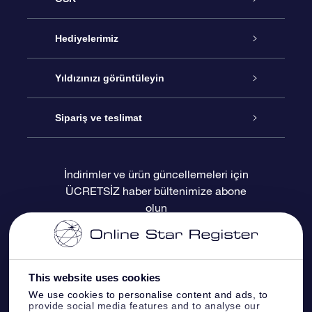
Hizmet
Hediyelerimiz
İletişim
Çevrimiçi Yıldız Hediyesi
Yıldızınızı görüntüleyin
Blogu
OSR Hediye Paketi
Star Register
Sipariş ve teslimat
Sıkça Sorulan Sorular
Muhteşem Yıldız Hediyesi
OSR Star Finder Uygulaması
Müşteri Girişi
İndirimler ve ürün güncellemeleri için
ÜCRETSİZ haber bültenimize abone
Değerlendirmeler
OSR Hediye Kartı
Kişiselleştirilmiş Yıldız Sayfası
Ödeme bilgileri
olun
Kurumsal hediyeler
Bir Milyon Yıldız
Sevkiyat bilgileri
OSR Starsaver
İade Politikası
This website uses cookies
We use cookies to personalise content and ads, to
provide social media features and to analyse our