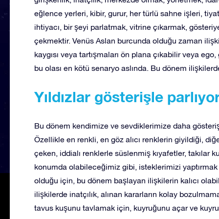
eğlence yerleri, kibir, gurur, her türlü sahne işleri, ti
ihtiyacı, bir şeyi parlatmak, vitrine çıkarmak, gösteri
çekmektir. Venüs Aslan burcunda olduğu zaman ilişki
kaygısı veya tartışmaları ön plana çıkabilir veya ego, 
bu olası en kötü senaryo aslında. Bu dönem ilişkilerde
Yıldızlar gösterişle parlıyo
Bu dönem kendimize ve sevdiklerimize daha gösterişli
Özellikle en renkli, en göz alıcı renklerin giyildiği, d
çeken, iddialı renklerle süslenmiş kıyafetler, takılar kull
konumda olabileceğimiz gibi, isteklerimizi yaptırmak i
olduğu için, bu dönem başlayan ilişkilerin kalıcı olab
ilişkilerde inatçılık, alınan kararların kolay bozulma
tavus kuşunu tavlamak için, kuyruğunu açar ve kuyruğ