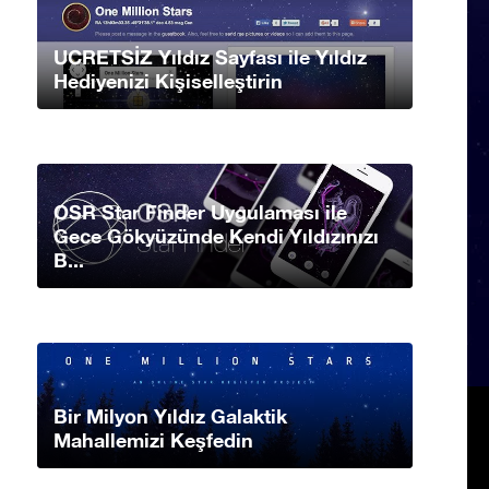
UCRETSİZ Yıldız Sayfası ile Yıldız
Hediyenizi Kişiselleştirin
OSR Star Finder Uygulaması ile
Gece Gökyüzünde Kendi Yıldızınızı
B...
Bir Milyon Yıldız Galaktik
Mahallemizi Keşfedin