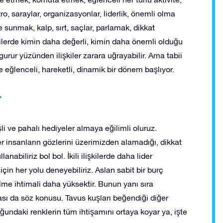
yatro, saraylar, organizasyonlar, liderlik, önemli olma
ye sunmak, kalp, sırt, saçlar, parlamak, dikkat
lerde kimin daha değerli, kimin daha önemli olduğu
gurur yüzünden ilişkiler zarara uğrayabilir. Ama tabii
 eğlenceli, hareketli, dinamik bir dönem başlıyor.
r
 ve pahalı hediyeler almaya eğilimli oluruz.
iğer insanların gözlerini üzerimizden alamadığı, dikkat
anabiliriz bol bol. İkili ilişkilerde daha lider
çin her yolu deneyebiliriz. Aslan sabit bir burç
ilme ihtimali daha yüksektir. Bunun yanı sıra
ması da söz konusu. Tavus kuşları beğendiği diğer
undaki renklerin tüm ihtişamını ortaya koyar ya, işte