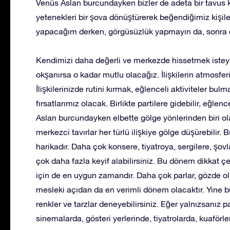
Venüs Aslan burcundayken bizler de adeta bir tavus k
yetenekleri bir şova dönüştürerek beğendiğimiz kişile
yapacağım derken, görgüsüzlük yapmayın da, sonra 
Kendimizi daha değerli ve merkezde hissetmek istey
okşanırsa o kadar mutlu olacağız. İlişkilerin atmosfe
İlişkilerinizde rutini kırmak, eğlenceli aktiviteler b
fırsatlarımız olacak. Birlikte partilere gidebilir, eğl
Aslan burcundayken elbette gölge yönlerinden biri olan
merkezci tavırlar her türlü ilişkiye gölge düşürebilir.
harikadır. Daha çok konsere, tiyatroya, sergilere, şovla
çok daha fazla keyif alabilirsiniz. Bu dönem dikkat ç
için de en uygun zamandır. Daha çok parlar, gözde olu
mesleki açıdan da en verimli dönem olacaktır. Yine bu
renkler ve tarzlar deneyebilirsiniz. Eğer yalnızsanız p
sinemalarda, gösteri yerlerinde, tiyatrolarda, kuaförle