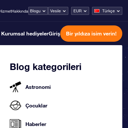
Blogu
Vesile
EUR
Türkçe
Hizmet
Hakkında
Kurumsal hediyeler
Giriş
Bir yıldıza isim verin!
Blog kategorileri
Astronomi
Çocuklar
Haberler