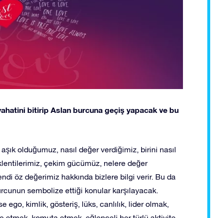
eyahatini bitirip Aslan burcuna geçiş yapacak ve bu
 aşık olduğumuz, nasıl değer verdiğimiz, birini nasıl
eklentilerimiz, çekim gücümüz, nelere değer
 kendi öz değerimiz hakkında bizlere bilgi verir. Bu da
rcunun sembolize ettiği konular karşılayacak.
 ego, kimlik, gösteriş, lüks, canlılık, lider olmak,
re etmek, komuta etmek, eğlenceli her türlü aktivite,