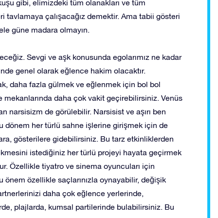
uşu gibi, elimizdeki tüm olanakları ve tüm
ri tavlamaya çalışacağız demektir. Ama tabii gösteri
ele güne madara olmayın.
eceğiz. Sevgi ve aşk konusunda egolarımız ne kadar
rinde genel olarak eğlence hakim olacaktır.
ulmak, daha fazla gülmek ve eğlenmek için bol bol
ence mekanlarında daha çok vakit geçirebilirsiniz. Venüs
 narsisizm de görülebilir. Narsisist ve aşırı ben
 Bu dönem her türlü sahne işlerine girişmek için de
ra, gösterilere gidebilirsiniz. Bu tarz etkinliklerden
ekmesini istediğiniz her türlü projeyi hayata geçirmek
r. Özellikle tiyatro ve sinema oyuncuları için
 önem özellikle saçlarınızla oynayabilir, değişik
artnerlerinizi daha çok eğlence yerlerinde,
rde, plajlarda, kumsal partilerinde bulabilirsiniz. Bu