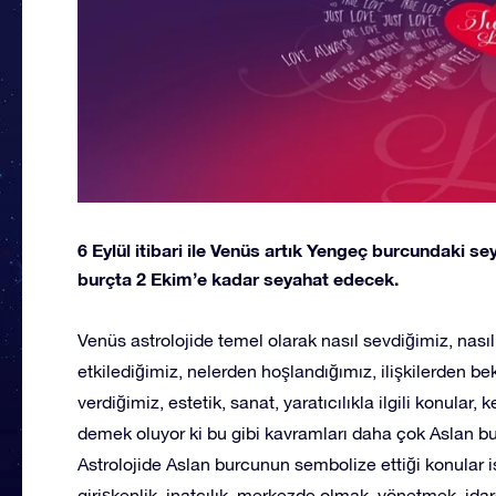
6 Eylül itibari ile Venüs artık Yengeç burcundaki s
burçta 2 Ekim’e kadar seyahat edecek.
Venüs astrolojide temel olarak nasıl sevdiğimiz, nasıl
etkilediğimiz, nelerden hoşlandığımız, ilişkilerden b
verdiğimiz, estetik, sanat, yaratıcılıkla ilgili konular,
demek oluyor ki bu gibi kavramları daha çok Aslan bu
Astrolojide Aslan burcunun sembolize ettiği konular ise
girişkenlik, inatçılık, merkezde olmak, yönetmek, ida