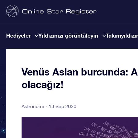
Hediyeler
Yıldızınızı görüntüleyin
Takımyıldızın
Venüs Aslan burcunda: As
olacağız!
Astronomi
13 Sep 2020