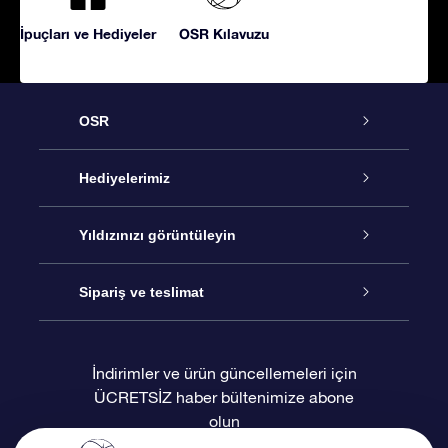
İpuçları ve Hediyeler
OSR Kılavuzu
OSR
Hizmet
Hediyelerimiz
İletişim
Çevrimiçi Yıldız Hediyesi
Yıldızınızı görüntüleyin
Blogu
OSR Hediye Paketi
Star Register
Sipariş ve teslimat
Sıkça Sorulan Sorular
Muhteşem Yıldız Hediyesi
OSR Star Finder Uygulaması
Müşteri Girişi
İndirimler ve ürün güncellemeleri için
ÜCRETSİZ haber bültenimize abone
Değerlendirmeler
OSR Hediye Kartı
Kişiselleştirilmiş Yıldız Sayfası
Ödeme bilgileri
olun