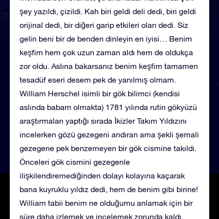
şey yazıldı, çizildi. Kah biri geldi deli dedi, biri geldi
orijinal dedi, bir diğeri garip etkileri olan dedi. Siz
gelin beni bir de benden dinleyin en iyisi… Benim
keşfim hem çok uzun zaman aldı hem de oldukça
zor oldu. Aslına bakarsanız benim keşfim tamamen
tesadüf eseri desem pek de yanılmış olmam.
William Herschel isimli bir gök bilimci (kendisi
aslında babam olmakta) 1781 yılında rutin gökyüzü
araştırmaları yaptığı sırada İkizler Takım Yıldızını
incelerken gözü gezegeni andıran ama şekli şemali
gezegene pek benzemeyen bir gök cismine takıldı.
Önceleri gök cismini gezegenle
ilişkilendiremediğinden dolayı kolayına kaçarak
bana kuyruklu yıldız dedi, hem de benim gibi birine!
William tabii benim ne olduğumu anlamak için bir
süre daha izlemek ve incelemek zorunda kaldı.