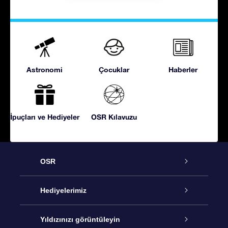
Astronomi
Çocuklar
Haberler
İpuçları ve Hediyeler
OSR Kılavuzu
OSR
Hizmet
Hediyelerimiz
İletişim
Çevrimiçi Yıldız Hediyesi
Yıldızınızı görüntüleyin