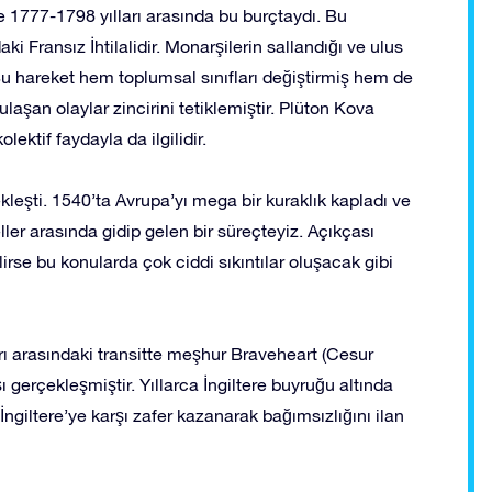
e 1777-1798 yılları arasında bu burçtaydı. Bu
 Fransız İhtilalidir. Monarşilerin sallandığı ve ulus
 Bu hareket hem toplumsal sınıfları değiştirmiş hem de
laşan olaylar zincirini tetiklemiştir. Plüton Kova
lektif faydayla da ilgilidir.
leşti. 1540’ta Avrupa’yı mega bir kuraklık kapladı ve
eller arasında gidip gelen bir süreçteyiz. Açıkçası
se bu konularda çok ciddi sıkıntılar oluşacak gibi
ı arasındaki transitte meşhur Braveheart (Cesur
 gerçekleşmiştir. Yıllarca İngiltere buyruğu altında
giltere’ye karşı zafer kazanarak bağımsızlığını ilan