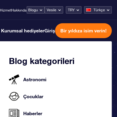
Blogu
Vesile
TRY
Türkçe
Hizmet
Hakkında
Kurumsal hediyeler
Giriş
Bir yıldıza isim verin!
Blog kategorileri
Astronomi
Çocuklar
Haberler