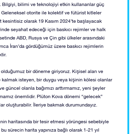
ilgiyi, bilimi ve teknolojiyi etkin kullananlar güç
leneksel otorite ile kolektif ve fütürist kitleler
t kesintisiz olarak 19 Kasım 2024’te başlayacak
nde seyahat edeceği için baskıcı rejimler ve halk
setinde ABD, Rusya ve Çin gibi ülkeler arasındaki
Ayrıca İran’da gördüğümüz üzere baskıcı rejimlerin
tir.
olduğumuz bir döneme giriyoruz. Kişisel alan ve
e kalmak isteyen, bir duygu veya kişinin kölesi olanlar
i ve güncel olanla bağımızı arttırmamız, yeni şeyler
ırmamız önemlidir. Plüton Kova dönemi “gelecek”
r oluşturabilir. İleriye bakmak durumundayız.
şinin haritasında bir tesir etmesi yörüngesi sebebiyle
bu sürecin harita yapınıza bağlı olarak 1-21 yıl