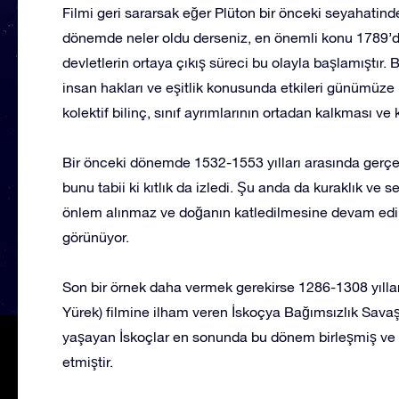
Filmi geri sararsak eğer Plüton bir önceki seyahatind
dönemde neler oldu derseniz, en önemli konu 1789’daki
devletlerin ortaya çıkış süreci bu olayla başlamıştır.
insan hakları ve eşitlik konusunda etkileri günümüze u
kolektif bilinç, sınıf ayrımlarının ortadan kalkması ve ko
Bir önceki dönemde 1532-1553 yılları arasında gerçek
bunu tabii ki kıtlık da izledi. Şu anda da kuraklık ve s
önlem alınmaz ve doğanın katledilmesine devam edilir
görünüyor.
Son bir örnek daha vermek gerekirse 1286-1308 yıllar
Yürek) filmine ilham veren İskoçya Bağımsızlık Savaşı
yaşayan İskoçlar en sonunda bu dönem birleşmiş ve İn
etmiştir.