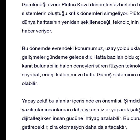
Görüleceği üzere Plüton Kova dönemleri ezberlerin bo
sistemlerin oluştuğu kritik dönemleri simgeliyor. Plüt
dünya haritasının yeniden şekilleneceği, teknolojini
haber veriyor.
Bu dönemde evrendeki konumumuz, uzay yolculukları
gelişmeler gündeme gelecektir. Hatta bazıları oldukça t
kanıt bulunabilir, halen deneyleri süren füzyon teknoloji
seyahat, enerji kullanımı ve hatta Güneş sisteminin
olabilir.
Yapay zekâ bu alanlar içerisinde en önemlisi. Şimdid
yazılımlar insanlardan daha iyi analizler yaparak çalış
dijitalleşirken insan gücüne ihtiyaç azalabilir. Bu 
getirecektir; zira otomasyon daha da artacaktır.