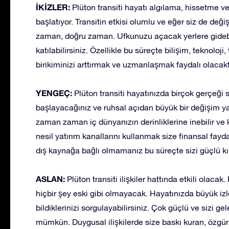
İKİZLER:
Plüton transiti hayatı algılama, hissetme ve 
başlatıyor. Transitin etkisi olumlu ve eğer siz de deği
zaman, doğru zaman. Ufkunuzu açacak yerlere gidebil
katılabilirsiniz. Özellikle bu süreçte bilişim, teknoloji
birikiminizi arttırmak ve uzmanlaşmak faydalı olacaktı
YENGEÇ:
Plüton transiti hayatınızda birçok gerçeği 
başlayacağınız ve ruhsal açıdan büyük bir değişim y
zaman zaman iç dünyanızın derinliklerine inebilir ve k
nesil yatırım kanallarını kullanmak size finansal fayd
dış kaynağa bağlı olmamanız bu süreçte sizi güçlü kıl
ASLAN:
Plüton transiti ilişkiler hattında etkili olacak
hiçbir şey eski gibi olmayacak. Hayatınızda büyük izler
bildiklerinizi sorgulayabilirsiniz. Çok güçlü ve sizi g
mümkün. Duygusal ilişkilerde size baskı kuran, özgürl