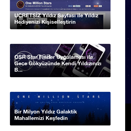
UCRETSİZ Yıldız Sayfası ile Yıldız
Hediyenizi Kişiselleştirin
OSR Star Finder Uygulaması ile
Gece Gökyüzünde Kendi Yıldızınızı
B...
Bir Milyon Yıldız Galaktik
Mahallemizi Keşfedin