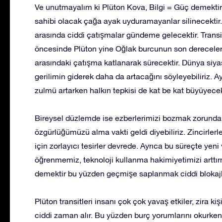
Ve unutmayalım ki Plüton Kova, Bilgi = Güç demektir. B
sahibi olacak çağa ayak uyduramayanlar silinecektir. Ge
arasında ciddi çatışmalar gündeme gelecektir. Transi
öncesinde Plüton yine Oğlak burcunun son dereceleri
arasındaki çatışma katlanarak sürecektir. Dünya siya
gerilimin giderek daha da artacağını söyleyebiliriz. 
zulmü artarken halkın tepkisi de kat be kat büyüyecek
Bireysel düzlemde ise ezberlerimizi bozmak zorunda 
özgürlüğümüzü alma vakti geldi diyebiliriz. Zincirlerl
için zorlayıcı tesirler devrede. Ayrıca bu süreçte yen
öğrenmemiz, teknoloji kullanma hakimiyetimizi artt
demektir bu yüzden geçmişe saplanmak ciddi blokajla
Plüton transitleri insanı çok çok yavaş etkiler, zira ki
ciddi zaman alır. Bu yüzden burç yorumlarını okurken 