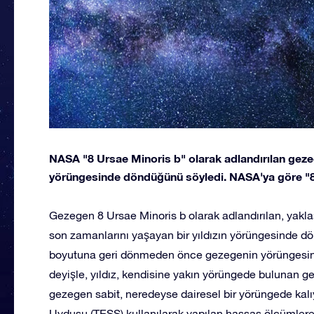
NASA "8 Ursae Minoris b" olarak adlandırılan geze
yörüngesinde döndüğünü söyledi. NASA'ya göre "8
Gezegen 8 Ursae Minoris b olarak adlandırılan, yakla
son zamanlarını yaşayan bir yıldızın yörüngesinde dön
boyutuna geri dönmeden önce gezegenin yörüngesini
deyişle, yıldız, kendisine yakın yörüngede bulunan 
gezegen sabit, neredeyse dairesel bir yörüngede ka
Uydusu (TESS) kullanılarak yapılan hassas ölçümle