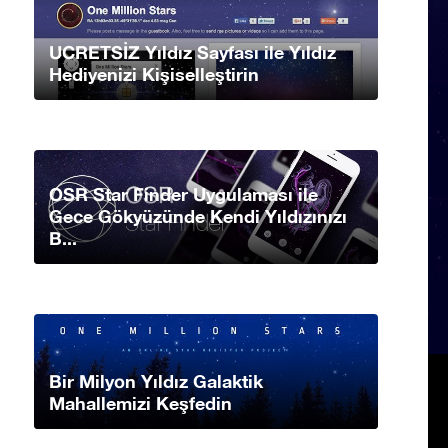
UCRETSİZ Yıldız Sayfası ile Yıldız
Hediyenizi Kişiselleştirin
OSR Star Finder Uygulaması ile
Gece Gökyüzünde Kendi Yıldızınızı
B...
Bir Milyon Yıldız Galaktik
Mahallemizi Keşfedin