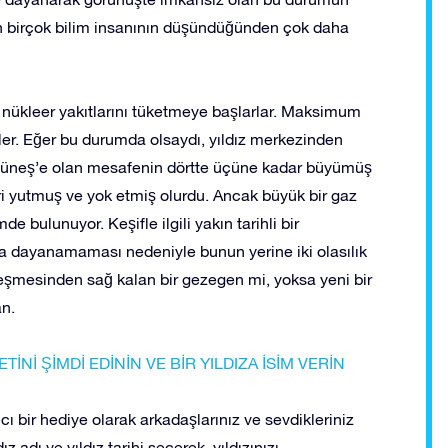
 birçok bilim insanının düşündüğünden çok daha
 nükleer yakıtlarını tüketmeye başlarlar. Maksimum
ler. Eğer bu durumda olsaydı, yıldız merkezinden
 Güneş’e olan mesafenin dörtte üçüne kadar büyümüş
i yutmuş ve yok etmiş olurdu. Ancak büyük bir gaz
 bulunuyor. Keşifle ilgili yakın tarihli bir
 dayanamaması nedeniyle bunun yerine iki olasılık
leşmesinden sağ kalan bir gezegen mi, yoksa yeni bir
an.
PAKETİNİ ŞİMDİ EDİNİN VE BİR YILDIZA İSİM VERİN
ıcı bir hediye olarak arkadaşlarınız ve sevdikleriniz
ız adı ve yıldız tarihi seçerek, yıldızınızı