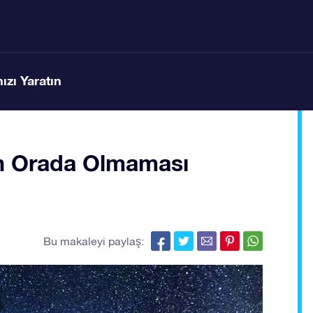
ızı Yaratın
in Orada Olmaması
Bu makaleyi paylaş: