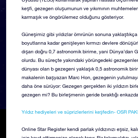
keşfi, gezegen oluşumunun ve yıkımının muhtemelen
karmaşık ve öngörülemez olduğunu gösteriyor.
Güneşimiz gibi yıldızlar ömrünün sonuna yaklaştıkça
boyutlarına kadar genişleyen kırmızı devlere dönüşür
dışarı doğru 0,7 astronomik birime, yani Dünya’dan
olurdu. Bu süreçte yakındaki yörüngedeki gezegenler
dünyası olan b gezegeni yaklaşık 0,5 astronomik birimde
makalenin başyazarı Marc Hon, gezegenin yutulmaya
daha öne sürüyor: Gezegen gerçekten iki yıldızın bir
gezegen mi? Bu birleşmenin geride bıraktığı enkazd
Yıldız hediyeleri ve süprizlerlerini keşfedin- OSR 
Online Star Register kendi parlak yıldızınızı eşsiz, kal
için kayıt ettirmenize olanak tanır. Bir takımyıldızı, yıld