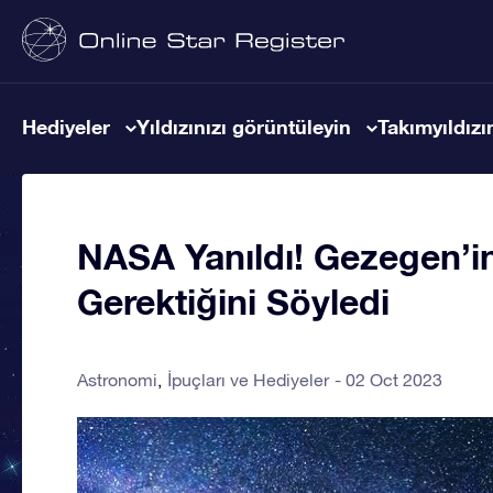
Hediyeler
Yıldızınızı görüntüleyin
Takımyıldızın
NASA Yanıldı! Gezegen’
Gerektiğini Söyledi
Astronomi
İpuçları ve Hediyeler
02 Oct 2023