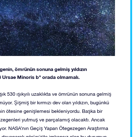
genin, ömrünün sonuna gelmiş yıldızın
 Ursae Minoris b" orada olmamalı.
şık 530 ışıkyılı uzaklıkta ve ömrünün sonuna gelmiş
üyor. Şişmiş bir kırmızı dev olan yıldızın, bugünkü
n ötesine genişlemesi bekleniyordu. Başka bir
gezegenleri yutmuş ve parçalamış olacaktı. Ancak
lıyor. NASA’nın Geçiş Yapan Ötegezegen Araştırma
re dayanarak görünüşte imkansız olan bu durumun