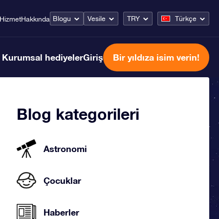
Blogu
Vesile
TRY
Türkçe
Hizmet
Hakkında
Kurumsal hediyeler
Giriş
Bir yıldıza isim verin!
Blog kategorileri
Astronomi
Çocuklar
Haberler