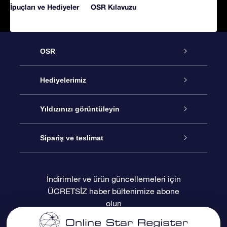
İpuçları ve Hediyeler
OSR Kılavuzu
OSR
Hizmet
Hediyelerimiz
İletişim
Çevrimiçi Yıldız Hediyesi
Yıldızınızı görüntüleyin
Blogu
OSR Hediye Paketi
Star Register
Sipariş ve teslimat
Sıkça Sorulan Sorular
Muhteşem Yıldız Hediyesi
OSR Star Finder Uygulaması
Müşteri Girişi
İndirimler ve ürün güncellemeleri için
ÜCRETSİZ haber bültenimize abone
Değerlendirmeler
OSR Hediye Kartı
Kişiselleştirilmiş Yıldız Sayfası
Ödeme bilgileri
olun
Kurumsal hediyeler
Bir Milyon Yıldız
Sevkiyat bilgileri