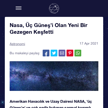
Nasa, Üç Güneş’i Olan Yeni Bir
Gezegen Keşfetti
17 Apr 2021
Astronomi
Bu makaleyi paylaş:
Amerikan Havacılık ve Uzay Dairesi NASA, 'üç
Güneş'e' ve çok nadir bulunan sarmal kıvrımlı