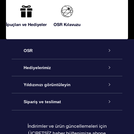
İpuçları ve Hediyeler
OSR Kılavuzu
OSR
Hizmet
Hediyelerimiz
İletişim
Çevrimiçi Yıldız Hediyesi
Yıldızınızı görüntüleyin
Blogu
OSR Hediye Paketi
Star Register
Sipariş ve teslimat
Sıkça Sorulan Sorular
Muhteşem Yıldız Hediyesi
OSR Star Finder Uygulaması
Müşteri Girişi
İndirimler ve ürün güncellemeleri için
ÜCRETSİZ haber bültenimize abone