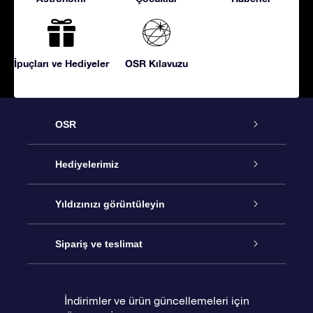
İpuçları ve Hediyeler
OSR Kılavuzu
OSR
Hizmet
Hediyelerimiz
İletişim
Çevrimiçi Yıldız Hediyesi
Yıldızınızı görüntüleyin
Blogu
OSR Hediye Paketi
Star Register
Sipariş ve teslimat
Sıkça Sorulan Sorular
Muhteşem Yıldız Hediyesi
OSR Star Finder Uygulaması
Müşteri Girişi
İndirimler ve ürün güncellemeleri için