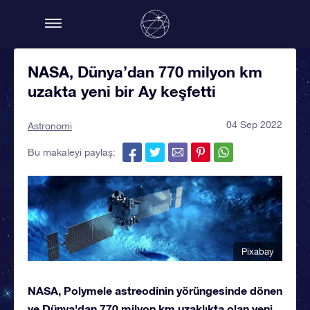
NASA, Dünya’dan 770 milyon km
uzakta yeni bir Ay keşfetti
04 Sep 2022
Astronomi
Bu makaleyi paylaş:
Pixabay
NASA, Polymele astreodinin yörüngesinde dönen
ve Dünya'dan 770 milyon km uzaklıkta olan yeni