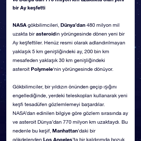
bir Ay keşfetti
NASA
Dünya’dan
gökbilimcileri,
480 milyon mil
asteroid
uzakta bir
in yörüngesinde dönen yeni bir
Ay keşfettiler. Henüz resmi olarak adlandırılmayan
yaklaşık 5 km genişliğindeki ay, 200 bin km
mesafeden yaklaşık 30 km genişliğindeki
Polymele
asteroit
‘nin yörüngesinde dönüyor.
Gökbilimciler, bir yıldızın önünden geçip ışığını
engellediğinde, yerdeki teleskopları kullanarak yeni
keşfi tesadüfen gözlemlemeyi başardılar.
NASA’dan edinilen bilgiye göre gözlem sırasında ay
ve asteroit Dünya’dan 770 milyon km uzaktaydı. Bu
Manhattan
nedenle bu keşif,
’daki bir
Los Angeles
gökdelenden
’ta bir kaldırımda bozuk