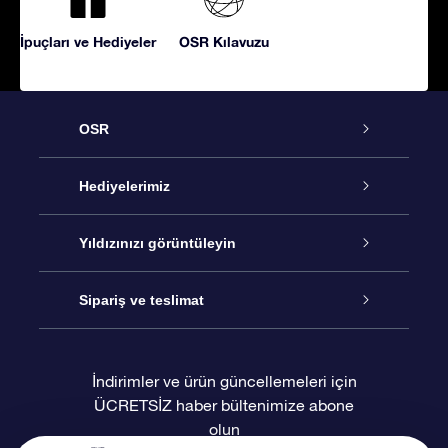
İpuçları ve Hediyeler
OSR Kılavuzu
OSR
Hizmet
Hediyelerimiz
İletişim
Çevrimiçi Yıldız Hediyesi
Yıldızınızı görüntüleyin
Blogu
OSR Hediye Paketi
Star Register
Sipariş ve teslimat
Sıkça Sorulan Sorular
Muhteşem Yıldız Hediyesi
OSR Star Finder Uygulaması
Müşteri Girişi
İndirimler ve ürün güncellemeleri için
ÜCRETSİZ haber bültenimize abone
Değerlendirmeler
OSR Hediye Kartı
Kişiselleştirilmiş Yıldız Sayfası
Ödeme bilgileri
olun