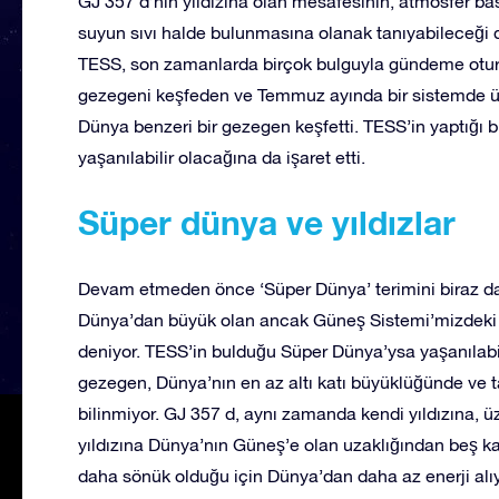
GJ 357 d’nin yıldızına olan mesafesinin, atmosfer b
suyun sıvı halde bulunmasına olanak tanıyabileceği 
TESS, son zamanlarda birçok bulguyla gündeme otur
gezegeni keşfeden ve Temmuz ayında bir sistemde üç
Dünya benzeri bir gezegen keşfetti. TESS’in yaptığı 
yaşanılabilir olacağına da işaret etti.
Süper dünya ve yıldızlar
Devam etmeden önce ‘Süper Dünya’ terimini biraz da
Dünya’dan büyük olan ancak Güneş Sistemi’mizdeki
deniyor. TESS’in bulduğu Süper Dünya’ysa yaşanılabili
gezegen, Dünya’nın en az altı katı büyüklüğünde ve 
bilinmiyor. GJ 357 d, aynı zamanda kendi yıldızına, üz
yıldızına Dünya’nın Güneş’e olan uzaklığından beş ka
daha sönük olduğu için Dünya’dan daha az enerji alıy