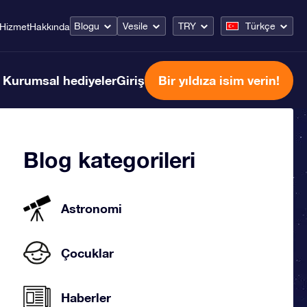
Blogu
Vesile
TRY
Türkçe
Hizmet
Hakkında
Kurumsal hediyeler
Giriş
Bir yıldıza isim verin!
Blog kategorileri
Astronomi
Çocuklar
Haberler