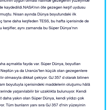
asıncının uygun olması halinde gezegenin yüzeyinde
de kaydedildi.NASA’nın öte gezegen keşif uydusu
muştu. Nisan ayında Dünya boyutundaki ilk
 tane daha keşfeden TESS, bu hafta içerisinde de
bu keşifler, aynı zamanda bu Süper Dünya’nın
ha açmakta fayda var. Süper Dünya, boyutları
 Neptün ya da Uranüs’ten küçük olan gezegenlere
r olmasıyla dikkat çekiyor. GJ 357 d olarak bilinen
tam boyutuyla içerisindeki maddelerin oluşumu hâlâ
erinde yaşanılabilir bir uzaklıkta bulunuyor. Kendi
t daha yakın olan Süper Dünya, kendi yıldızı çok
or. Tüm bunların yanı sıra GJ 357 d’nin yüzeyinin