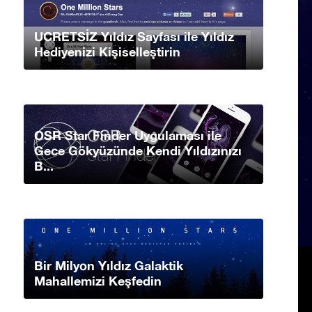
UCRETSİZ Yıldız Sayfası ile Yıldız
Hediyenizi Kişiselleştirin
OSR Star Finder Uygulaması ile
Gece Gökyüzünde Kendi Yıldızınızı
B...
Bir Milyon Yıldız Galaktik
Mahallemizi Keşfedin