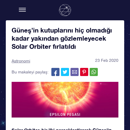
Güneş’in kutuplarını hiç olmadığı
kadar yakından gözlemleyecek
Solar Orbiter fırlatıldı
23 Feb 2020
Astronomi
Bu makaleyi paylaş:
Solar Orbiter, bir ilki gerçekleştirerek Güneş'in