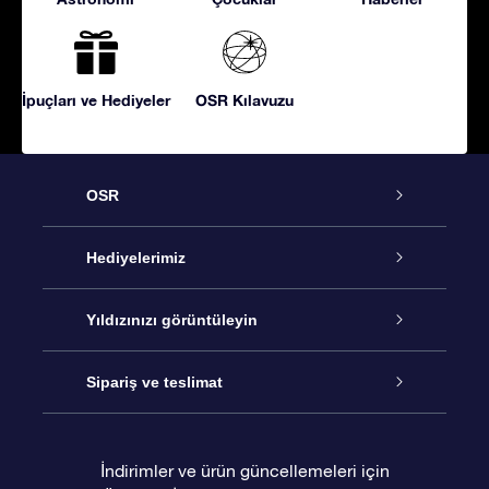
İpuçları ve Hediyeler
OSR Kılavuzu
OSR
Hizmet
Hediyelerimiz
İletişim
Çevrimiçi Yıldız Hediyesi
Yıldızınızı görüntüleyin
Blogu
OSR Hediye Paketi
Star Register
Sipariş ve teslimat
Sıkça Sorulan Sorular
Muhteşem Yıldız Hediyesi
OSR Star Finder Uygulaması
Müşteri Girişi
İndirimler ve ürün güncellemeleri için