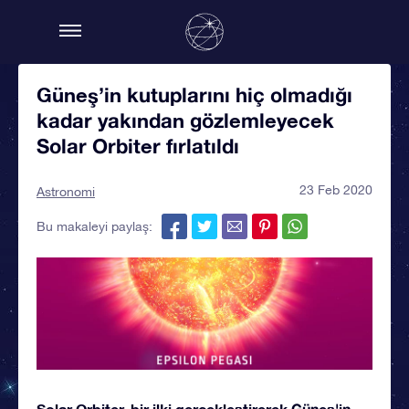
Güneş’in kutuplarını hiç olmadığı
kadar yakından gözlemleyecek
Solar Orbiter fırlatıldı
23 Feb 2020
Astronomi
Bu makaleyi paylaş:
Solar Orbiter, bir ilki gerçekleştirerek Güneş'in