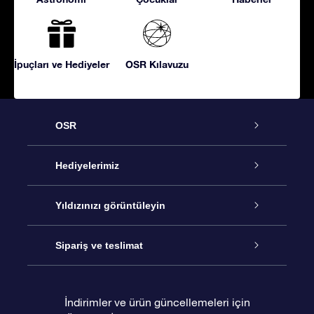
İpuçları ve Hediyeler
OSR Kılavuzu
OSR
Hizmet
Hediyelerimiz
İletişim
Çevrimiçi Yıldız Hediyesi
Yıldızınızı görüntüleyin
Blogu
OSR Hediye Paketi
Star Register
Sipariş ve teslimat
Sıkça Sorulan Sorular
Muhteşem Yıldız Hediyesi
OSR Star Finder Uygulaması
Müşteri Girişi
İndirimler ve ürün güncellemeleri için