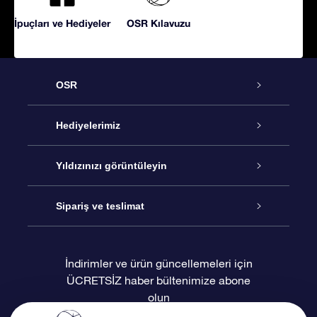
İpuçları ve Hediyeler
OSR Kılavuzu
OSR
Hizmet
Hediyelerimiz
İletişim
Çevrimiçi Yıldız Hediyesi
Yıldızınızı görüntüleyin
Blogu
OSR Hediye Paketi
Star Register
Sipariş ve teslimat
Sıkça Sorulan Sorular
Muhteşem Yıldız Hediyesi
OSR Star Finder Uygulaması
Müşteri Girişi
İndirimler ve ürün güncellemeleri için
ÜCRETSİZ haber bültenimize abone
Değerlendirmeler
OSR Hediye Kartı
Kişiselleştirilmiş Yıldız Sayfası
Ödeme bilgileri
olun