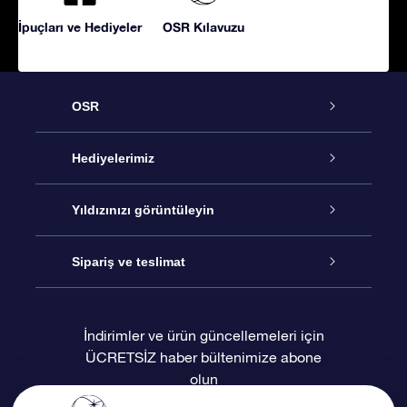
İpuçları ve Hediyeler
OSR Kılavuzu
OSR
Hizmet
Hediyelerimiz
İletişim
Çevrimiçi Yıldız Hediyesi
Yıldızınızı görüntüleyin
Blogu
OSR Hediye Paketi
Star Register
Sipariş ve teslimat
Sıkça Sorulan Sorular
Muhteşem Yıldız Hediyesi
OSR Star Finder Uygulaması
Müşteri Girişi
İndirimler ve ürün güncellemeleri için
ÜCRETSİZ haber bültenimize abone
Değerlendirmeler
OSR Hediye Kartı
Kişiselleştirilmiş Yıldız Sayfası
Ödeme bilgileri
olun