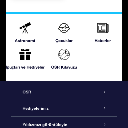
Astronomi
Çocuklar
Haberler
İpuçları ve Hediyeler
OSR Kılavuzu
OSR
Hizmet
Hediyelerimiz
İletişim
Çevrimiçi Yıldız Hediyesi
Yıldızınızı görüntüleyin