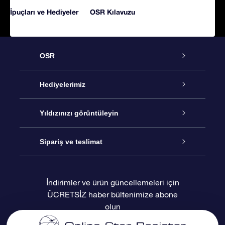
İpuçları ve Hediyeler
OSR Kılavuzu
OSR
Hizmet
Hediyelerimiz
İletişim
Çevrimiçi Yıldız Hediyesi
Yıldızınızı görüntüleyin
Blogu
OSR Hediye Paketi
Star Register
Sipariş ve teslimat
Sıkça Sorulan Sorular
Muhteşem Yıldız Hediyesi
OSR Star Finder Uygulaması
Müşteri Girişi
İndirimler ve ürün güncellemeleri için
ÜCRETSİZ haber bültenimize abone
Değerlendirmeler
OSR Hediye Kartı
Kişiselleştirilmiş Yıldız Sayfası
Ödeme bilgileri
olun
Kurumsal hediyeler