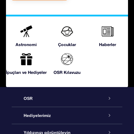
Astronomi
Çocuklar
Haberler
İpuçları ve Hediyeler
OSR Kılavuzu
OSR
Hizmet
Hediyelerimiz
İletişim
Çevrimiçi Yıldız Hediyesi
Yıldızınızı görüntüleyin