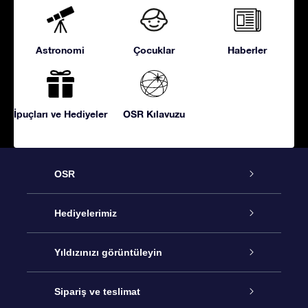
Astronomi
Çocuklar
Haberler
İpuçları ve Hediyeler
OSR Kılavuzu
OSR
Hizmet
Hediyelerimiz
İletişim
Çevrimiçi Yıldız Hediyesi
Yıldızınızı görüntüleyin
Blogu
OSR Hediye Paketi
Star Register
Sipariş ve teslimat