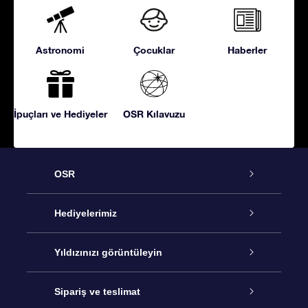
Astronomi
Çocuklar
Haberler
İpuçları ve Hediyeler
OSR Kılavuzu
OSR
Hizmet
Hediyelerimiz
İletişim
Çevrimiçi Yıldız Hediyesi
Yıldızınızı görüntüleyin
Blogu
OSR Hediye Paketi
Star Register
Sipariş ve teslimat