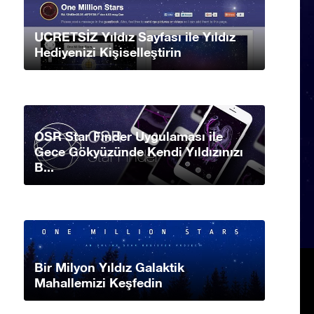
UCRETSİZ Yıldız Sayfası ile Yıldız
Hediyenizi Kişiselleştirin
OSR Star Finder Uygulaması ile
Gece Gökyüzünde Kendi Yıldızınızı
B...
Bir Milyon Yıldız Galaktik
Mahallemizi Keşfedin