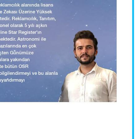
lamcılık alanında lisans
 ve Zekası Üzerine Yüksek
edir. Reklamcılık, Tanıtım,
nel olarak 5 yılı aşkın
ine Star Register'ın
mektedir. Astronomi ile
yazılarında en çok
mişten Günümüze
ulara yakından
ikte bütün OSR
i bilgilendirmeyi ve bu alanla
uyandırmayı