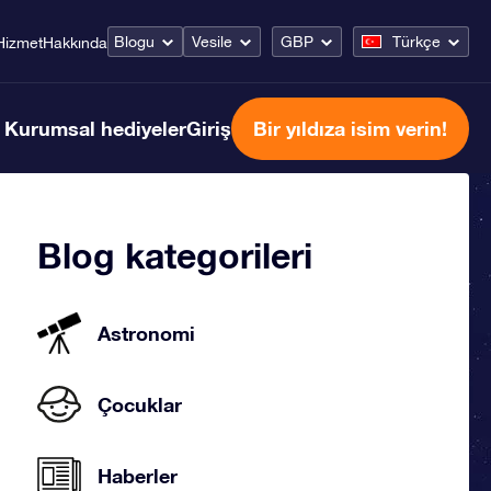
Blogu
Vesile
GBP
Türkçe
Hizmet
Hakkında
Kurumsal hediyeler
Giriş
Bir yıldıza isim verin!
Blog kategorileri
Astronomi
Çocuklar
Haberler