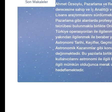
Son Makaleler
Ahmet Özsoylu, Pazarlama ve Rek
derecesine sahip ve İş Analitiği
Lisans araştırmalarını sürdürmekt
Pazarlama gibi alanlarda profesyo
tecrübesi bulunmakla birlikte Onl
Türkiye operasyonları ile ilgilen
yakından ilgilenmek ile beraber 
Astronomi Tarihi, Keşifler, Geç
Astronomik Kazanımlar gibi kon
değinmektedir. Bu yazılarla birl
kullanıcılarını astronomi ile ilgil
ilgili mümkün olduğunca merak 
hedeflemektedir.