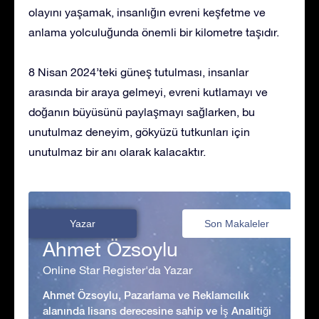
olayını yaşamak, insanlığın evreni keşfetme ve
anlama yolculuğunda önemli bir kilometre taşıdır.
8 Nisan 2024’teki güneş tutulması, insanlar
arasında bir araya gelmeyi, evreni kutlamayı ve
doğanın büyüsünü paylaşmayı sağlarken, bu
unutulmaz deneyim, gökyüzü tutkunları için
unutulmaz bir anı olarak kalacaktır.
Yazar
Son Makaleler
Ahmet Özsoylu
Online Star Register'da Yazar
Ahmet Özsoylu, Pazarlama ve Reklamcılık
alanında lisans derecesine sahip ve İş Analitiği