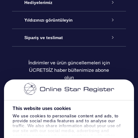
Hizmet
Hediyelerimiz
İletişim
Çevrimiçi Yıldız Hediyesi
Yıldızınızı görüntüleyin
Blogu
OSR Hediye Paketi
Star Register
Sipariş ve teslimat
Sıkça Sorulan Sorular
Muhteşem Yıldız Hediyesi
OSR Star Finder Uygulaması
Müşteri Girişi
İndirimler ve ürün güncellemeleri için
ÜCRETSİZ haber bültenimize abone
Değerlendirmeler
OSR Hediye Kartı
Kişiselleştirilmiş Yıldız Sayfası
Ödeme bilgileri
olun
Kurumsal hediyeler
Bir Milyon Yıldız
Sevkiyat bilgileri
OSR Starsaver
İade Politikası
This website uses cookies
We use cookies to personalise content and ads, to
provide social media features and to analyse our
Fly me to the stars VR sanal gerçeklik
Takımyıldızı
traffic. We also share information about your use of
uygulaması
our site with our social media, advertising and
analytics partners who may combine it with other