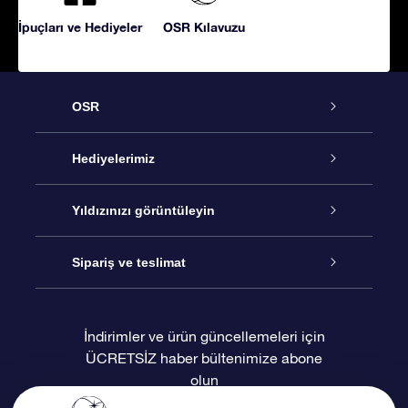
İpuçları ve Hediyeler
OSR Kılavuzu
OSR
Hizmet
Hediyelerimiz
İletişim
Çevrimiçi Yıldız Hediyesi
Yıldızınızı görüntüleyin
Blogu
OSR Hediye Paketi
Star Register
Sipariş ve teslimat
Sıkça Sorulan Sorular
Muhteşem Yıldız Hediyesi
OSR Star Finder Uygulaması
Müşteri Girişi
İndirimler ve ürün güncellemeleri için
ÜCRETSİZ haber bültenimize abone
Değerlendirmeler
OSR Hediye Kartı
Kişiselleştirilmiş Yıldız Sayfası
Ödeme bilgileri
olun