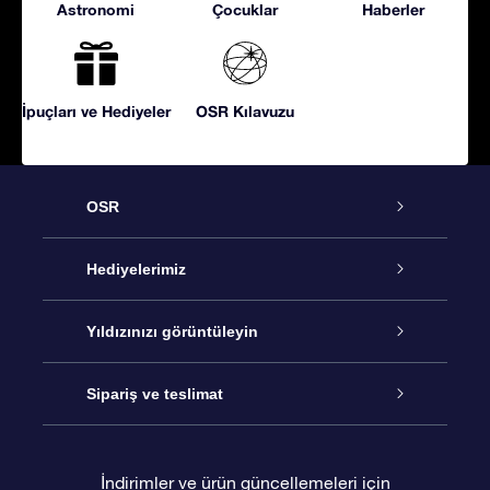
Astronomi
Çocuklar
Haberler
İpuçları ve Hediyeler
OSR Kılavuzu
OSR
Hizmet
Hediyelerimiz
İletişim
Çevrimiçi Yıldız Hediyesi
Yıldızınızı görüntüleyin
Blogu
OSR Hediye Paketi
Star Register
Sipariş ve teslimat
Sıkça Sorulan Sorular
Muhteşem Yıldız Hediyesi
OSR Star Finder Uygulaması
Müşteri Girişi
İndirimler ve ürün güncellemeleri için