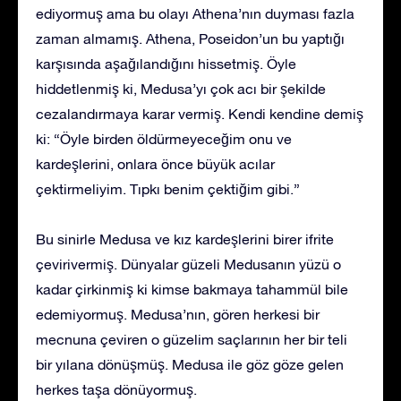
ediyormuş ama bu olayı Athena’nın duyması fazla
zaman almamış. Athena, Poseidon’un bu yaptığı
karşısında aşağılandığını hissetmiş. Öyle
hiddetlenmiş ki, Medusa’yı çok acı bir şekilde
cezalandırmaya karar vermiş. Kendi kendine demiş
ki: “Öyle birden öldürmeyeceğim onu ve
kardeşlerini, onlara önce büyük acılar
çektirmeliyim. Tıpkı benim çektiğim gibi.”
Bu sinirle Medusa ve kız kardeşlerini birer ifrite
çevirivermiş. Dünyalar güzeli Medusanın yüzü o
kadar çirkinmiş ki kimse bakmaya tahammül bile
edemiyormuş. Medusa’nın, gören herkesi bir
mecnuna çeviren o güzelim saçlarının her bir teli
bir yılana dönüşmüş. Medusa ile göz göze gelen
herkes taşa dönüyormuş.