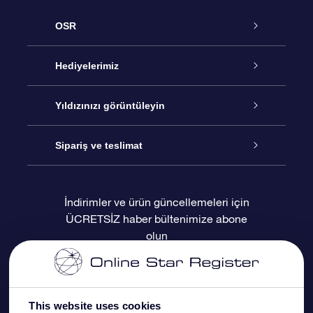
OSR
Hizmet
Hediyelerimiz
İletişim
Çevrimiçi Yıldız Hediyesi
Yıldızınızı görüntüleyin
Blogu
OSR Hediye Paketi
Star Register
Sipariş ve teslimat
Sıkça Sorulan Sorular
Muhteşem Yıldız Hediyesi
OSR Star Finder Uygulaması
Müşteri Girişi
İndirimler ve ürün güncellemeleri için
ÜCRETSİZ haber bültenimize abone
Değerlendirmeler
OSR Hediye Kartı
Kişiselleştirilmiş Yıldız Sayfası
Ödeme bilgileri
olun
Kurumsal hediyeler
Bir Milyon Yıldız
Sevkiyat bilgileri
OSR Starsaver
İade Politikası
This website uses cookies