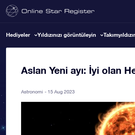
Hediyeler
Yıldızınızı görüntüleyin
Takımyıldızın
Aslan Yeni ayı: İyi olan H
Astronomi
15 Aug 2023