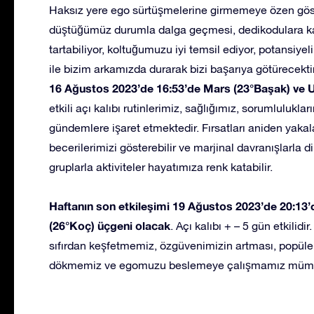
Haksız yere ego sürtüşmelerine girmemeye özen göst
düştüğümüz durumla dalga geçmesi, dedikodulara kar
tartabiliyor, koltuğumuzu iyi temsil ediyor, potansiy
ile bizim arkamızda durarak bizi başarıya götürecektir
16 Ağustos 2023’de 16:53’de Mars (23°Başak) ve 
etkili açı kalıbı rutinlerimiz, sağlığımız, sorumlulukla
gündemlere işaret etmektedir. Fırsatları aniden yakalay
becerilerimizi gösterebilir ve marjinal davranışlarla d
gruplarla aktiviteler hayatımıza renk katabilir.
Haftanın son etkileşimi 19 Ağustos 2023’de 20:1
(26°Koç) üçgeni olacak
. Açı kalıbı + – 5 gün etkilidir
sıfırdan keşfetmemiz, özgüvenimizin artması, popüler
dökmemiz ve egomuzu beslemeye çalışmamız mümk