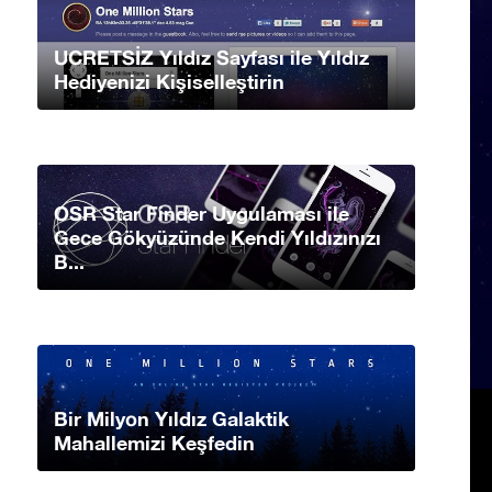
UCRETSİZ Yıldız Sayfası ile Yıldız
Hediyenizi Kişiselleştirin
OSR Star Finder Uygulaması ile
Gece Gökyüzünde Kendi Yıldızınızı
B...
Bir Milyon Yıldız Galaktik
Mahallemizi Keşfedin