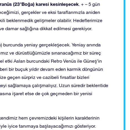
ranüs (23°Boğa) karesi kesinleşecek
. + – 5 gün
ceğimizi, gerçekler ve eksi taraflarımızla aniden
işkili beklenmedik gelişmeler olabilir. Hedeflerimize
ik ve damar sağlığına dikkat edilmesi gerekiyor.
) burcunda yeniay gerçekleşecek. Yeniay anında
ımız ve dürüstlüğümüzle sınanacağımız bir süreç
öksel etki Aslan burcundaki Retro Venüs ile Güneş’in
beri bir buçuk yıldır devam eden karmik döngünün
ze geçen sürpriz ve cazibeli fırsatlar bizleri
geyi sağlamaya çalışmalıyız. Uzun süredir beklentide
sına işaret etse de çok geçmeden bir yenisi
kendimiz hem çevremizdeki kişilerin karakterinin
isiyle iyice tanımaya başlayacağımızı gösteriyor.