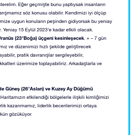
erelim. Eğer geçmişte bunu yaptıysak insanların
ışmamız söz konusu olabilir. Kendimizi iyi ölçüp
elimize uygun konuların peşinden gidiyorsak bu yeniay
. Yeniay 15 Eylül 2023’e kadar etkili olacak.
Uranüs (23°Boğa) üçgeni kesinleşecek
. + – 7 gün
rımız ve düzenimizi hızlı şekilde geliştirecek
abilir, pratik davranışlar sergileyebilir,
ikkatleri üzerimize toplayabiliriz. Arkadaşlarla ve
3’de Güneş (26°Aslan) ve Kuzey Ay Düğümü
. Haritamızın etkilendiği bölgelerle ilişkili kimliğimizi
lik kazanmamız, liderlik becerilerimizi ortaya
ün gözüküyor.