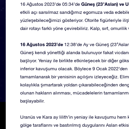
Güneş (23°Aslan) ve U
16 Ağustos 2023’de 05:34’de
etkili açı sarsılmaz sandığımız egomuza veda edebile
yüzleşebileceğimizi gösteriyor. Otorite figürleriyle il
dair rotayı farklı yöne çevirebiliriz. Kalp, sırt, omuril
16 Ağustos 2023’de
12:38’de Ay ve Güneş (23°Aslan
Güneş kendi yönettiği alanda bulunuyor fakat vicdan
başlıyor. Yeniay ile birlikte etkinleşecek bir diğer g
inferior kavuşumu olacak. Böylece 9 Ocak 2022’den 
tamamlanarak bir yenisinin açılışını izleyeceğiz. Elimi
kolaylıkla şımartarak yoldan çıkarabileceğinden den
olunan hakların alınması, mücadelelerin tamamlanma
başlayabilir.
Uranüs ve Kara ay lilith’in yeniay ile kavuşumu hem 
gölge taraflarını ve bastırılmış duygularını Aslan etk