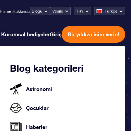
Blogu
Vesile
TRY
Türkçe
Hizmet
Hakkında
Kurumsal hediyeler
Giriş
Bir yıldıza isim verin!
Blog kategorileri
Astronomi
Çocuklar
Haberler