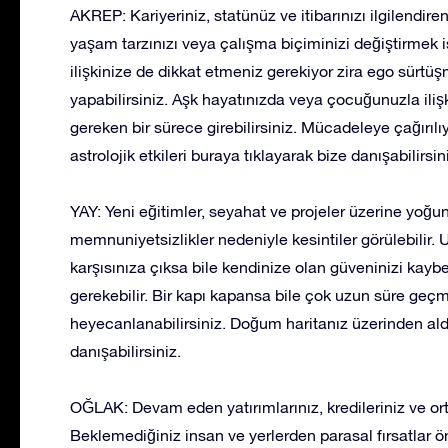
AKREP: Kariyeriniz, statünüz ve itibarınızı ilgilendiren
yaşam tarzınızı veya çalışma biçiminizi değiştirmek is
ilişkinize de dikkat etmeniz gerekiyor zira ego sürtüşme
yapabilirsiniz. Aşk hayatınızda veya çocuğunuzla iliş
gereken bir sürece girebilirsiniz. Mücadeleye çağırıl
astrolojik etkileri buraya tıklayarak bize danışabilirsin
YAY: Yeni eğitimler, seyahat ve projeler üzerine yoğ
memnuniyetsizlikler nedeniyle kesintiler görülebilir. U
karşısınıza çıksa bile kendinize olan güveninizi kay
gerekebilir. Bir kapı kapansa bile çok uzun süre geçm
heyecanlanabilirsiniz. Doğum haritanız üzerinden aldığı
danışabilirsiniz.
OĞLAK: Devam eden yatırımlarınız, kredileriniz ve ortakl
Beklemediğiniz insan ve yerlerden parasal fırsatlar ön