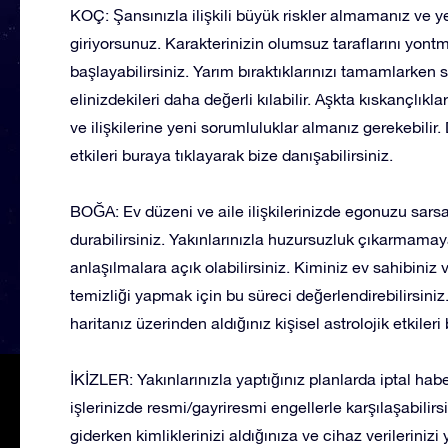
KOÇ: Şansınızla ilişkili büyük riskler almamanız ve 
giriyorsunuz. Karakterinizin olumsuz taraflarını yontm
başlayabilirsiniz. Yarım bıraktıklarınızı tamamlar
elinizdekileri daha değerli kılabilir. Aşkta kıskançlıkl
ve ilişkilerine yeni sorumluluklar almanız gerekebilir.
etkileri buraya tıklayarak bize danışabilirsiniz.
BOĞA: Ev düzeni ve aile ilişkilerinizde egonuzu sarsa
durabilirsiniz. Yakınlarınızla huzursuzluk çıkarmamay
anlaşılmalara açık olabilirsiniz. Kiminiz ev sahibiniz ve
temizliği yapmak için bu süreci değerlendirebilirsin
haritanız üzerinden aldığınız kişisel astrolojik etkileri
İKİZLER: Yakınlarınızla yaptığınız planlarda iptal haber
işlerinizde resmi/gayriresmi engellerle karşılaşabilirsi
giderken kimliklerinizi aldığınıza ve cihaz verileriniz