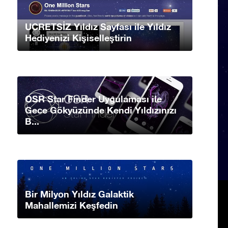
UCRETSİZ Yıldız Sayfası ile Yıldız
Hediyenizi Kişiselleştirin
OSR Star Finder Uygulaması ile
Gece Gökyüzünde Kendi Yıldızınızı
B...
Bir Milyon Yıldız Galaktik
Mahallemizi Keşfedin