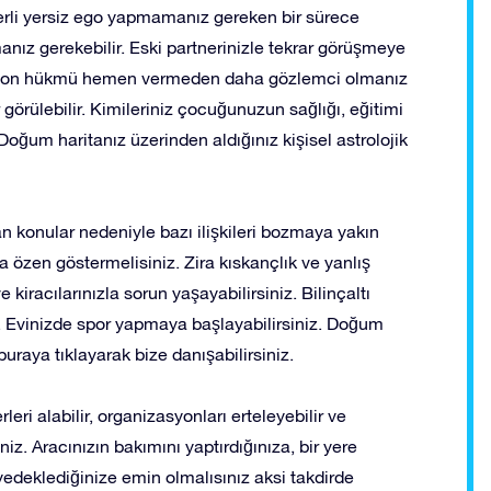
yerli yersiz ego yapmamanız gereken bir sürece
anız gerekebilir. Eski partnerinizle tekrar görüşmeye
ken son hükmü hemen vermeden daha gözlemci olmanız
ar görülebilir. Kimileriniz çocuğunuzun sağlığı, eğitimi
 Doğum haritanız üzerinden aldığınız kişisel astrolojik
n konular nedeniyle bazı ilişkileri bozmaya yakın
a özen göstermelisiniz. Zira kıskançlık ve yanlış
 kiracılarınızla sorun yaşayabilirsiniz. Bilinçaltı
iz. Evinizde spor yapmaya başlayabilirsiniz. Doğum
 buraya tıklayarak bize danışabilirsiniz.
leri alabilir, organizasyonları erteleyebilir ve
niz. Aracınızın bakımını yaptırdığınıza, bir yere
i yedeklediğinize emin olmalısınız aksi takdirde