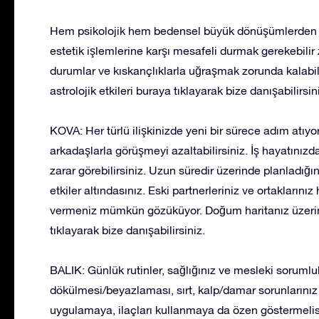
Hem psikolojik hem bedensel büyük dönüşümlerden ge
estetik işlemlerine karşı mesafeli durmak gerekebilir
durumlar ve kıskançlıklarla uğraşmak zorunda kalabili
astrolojik etkileri buraya tıklayarak bize danışabilirsin
KOVA: Her türlü ilişkinizde yeni bir sürece adım atıy
arkadaşlarla görüşmeyi azaltabilirsiniz. İş hayatınızda
zarar görebilirsiniz. Uzun süredir üzerinde planladığ
etkiler altındasınız. Eski partnerleriniz ve ortaklarını
vermeniz mümkün gözüküyor. Doğum haritanız üzerinden
tıklayarak bize danışabilirsiniz.
BALIK: Günlük rutinler, sağlığınız ve mesleki sorumluluk
dökülmesi/beyazlaması, sırt, kalp/damar sorunlarınız 
uygulamaya, ilaçları kullanmaya da özen göstermelis