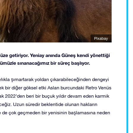
Pixabay
ze getiriyor. Yeniay anında Güneş kendi yönettiği
üğümüzle sınanacağımız bir süreç başlıyor.
laylıkla şımartarak yoldan çıkarabileceğinden dengeyi
cek bir diğer göksel etki Aslan burcundaki Retro Venüs
ak 2022’den beri bir buçuk yıldır devam eden karmik
ceğiz. Uzun süredir beklentide olunan hakların
e de çok geçmeden bir yenisinin başlamasına neden