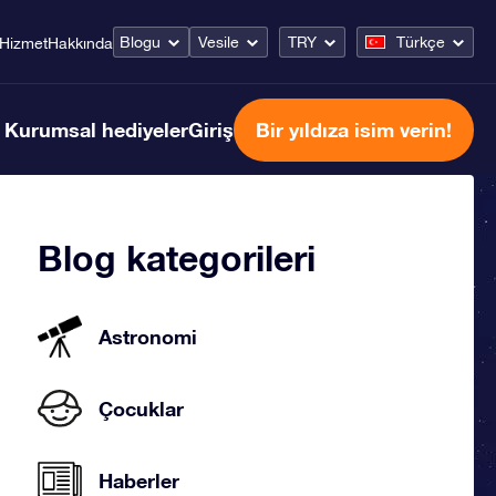
Blogu
Vesile
TRY
Türkçe
Hizmet
Hakkında
Kurumsal hediyeler
Giriş
Bir yıldıza isim verin!
Blog kategorileri
Astronomi
Çocuklar
Haberler