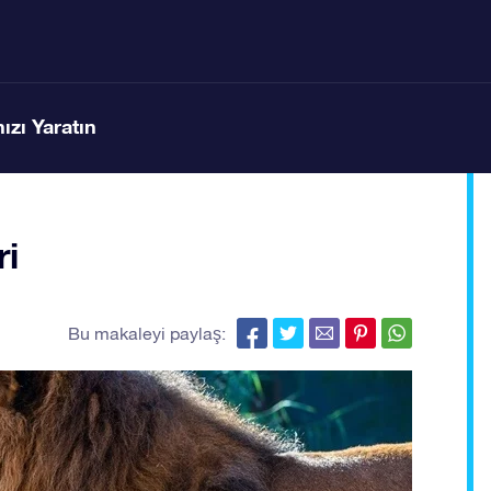
ızı Yaratın
ri
Bu makaleyi paylaş: