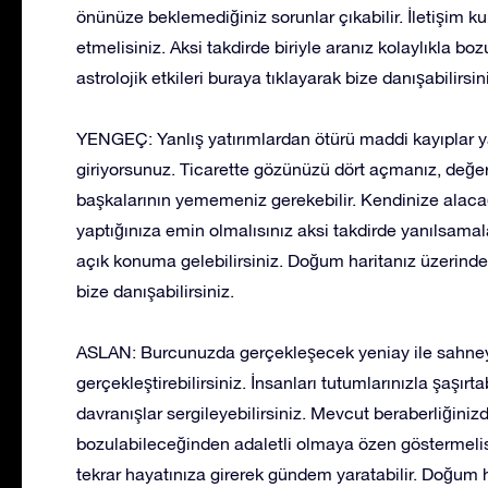
önünüze beklemediğiniz sorunlar çıkabilir. İletişim ku
etmelisiniz. Aksi takdirde biriyle aranız kolaylıkla boz
astrolojik etkileri buraya tıklayarak bize danışabilirsin
YENGEÇ: Yanlış yatırımlardan ötürü maddi kayıplar 
giriyorsunuz. Ticarette gözünüzü dört açmanız, değe
başkalarının yememeniz gerekebilir. Kendinize alacağın
yaptığınıza emin olmalısınız aksi takdirde yanılsamala
açık konuma gelebilirsiniz. Doğum haritanız üzerinden a
bize danışabilirsiniz.
ASLAN: Burcunuzda gerçekleşecek yeniay ile sahneye
gerçekleştirebilirsiniz. İnsanları tutumlarınızla şaşırta
davranışlar sergileyebilirsiniz. Mevcut beraberliğiniz
bozulabileceğinden adaletli olmaya özen göstermelisin
tekrar hayatınıza girerek gündem yaratabilir. Doğum har