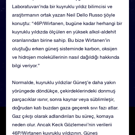
Laboratuvarı’nda bir kuyruklu yıldız bilimcisi ve
araştırmanın ortak yazarı Neil Dello Russo şöyle
konuştu: “46P/Wirtanen, bugüne kadar herhangi bir
kuyruklu yıldızda ölçülen en yüksek alkol-aldehit
oranlarından birine sahip. Bu bize Wirtanen’in
oluştuğu erken güneş sisteminde karbon, oksijen
ve hidrojen moleküllerinin nasıl dağıldığı hakkında
bilgi veriyor.”
Normalde, kuyruklu yıldızlar Güneş’e daha yakın
yörüngede döndükçe, çekirdeklerindeki donmuş
parçacıklar ısınır, sonra kaynar veya süblimleşir,
doğrudan katı buzdan gaza geçerek sıvı fazı atlar.
Gaz çıkışı olarak adlandırılan bu süreç, komaya
neden olur. Ancak Keck Gözlemevi’nin verilerii
46P/Wirtanen kuyruklu yıldızının, Güneş