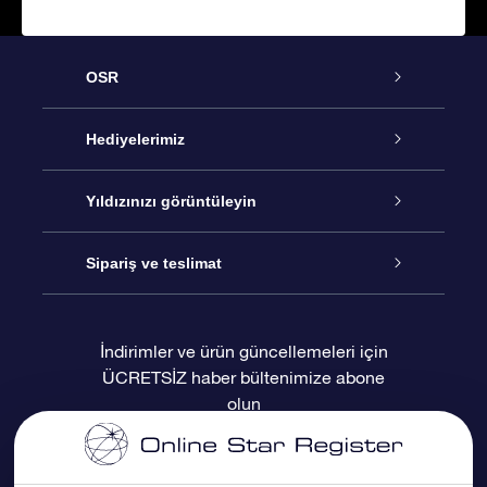
OSR
Hizmet
Hediyelerimiz
İletişim
Çevrimiçi Yıldız Hediyesi
Yıldızınızı görüntüleyin
Blogu
OSR Hediye Paketi
Star Register
Sipariş ve teslimat
Sıkça Sorulan Sorular
Muhteşem Yıldız Hediyesi
OSR Star Finder Uygulaması
Müşteri Girişi
İndirimler ve ürün güncellemeleri için
ÜCRETSİZ haber bültenimize abone
Değerlendirmeler
OSR Hediye Kartı
Kişiselleştirilmiş Yıldız Sayfası
Ödeme bilgileri
olun
Kurumsal hediyeler
Bir Milyon Yıldız
Sevkiyat bilgileri