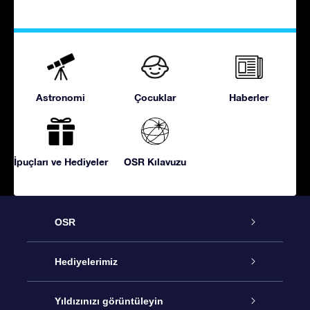
Astronomi
Çocuklar
Haberler
İpuçları ve Hediyeler
OSR Kılavuzu
OSR
Hizmet
Hediyelerimiz
İletişim
Çevrimiçi Yıldız Hediyesi
Yıldızınızı görüntüleyin