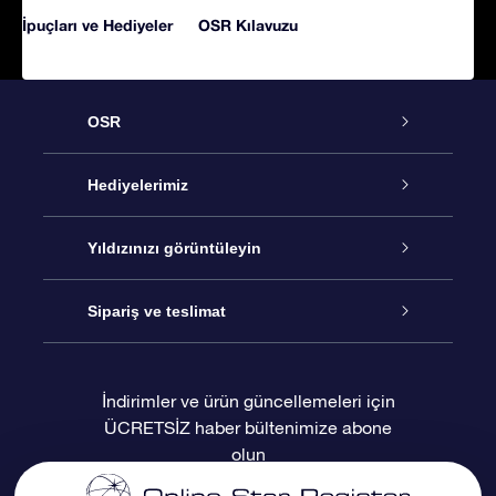
İpuçları ve Hediyeler
OSR Kılavuzu
OSR
Hizmet
Hediyelerimiz
İletişim
Çevrimiçi Yıldız Hediyesi
Yıldızınızı görüntüleyin
Blogu
OSR Hediye Paketi
Star Register
Sipariş ve teslimat
Sıkça Sorulan Sorular
Muhteşem Yıldız Hediyesi
OSR Star Finder Uygulaması
Müşteri Girişi
İndirimler ve ürün güncellemeleri için
ÜCRETSİZ haber bültenimize abone
Değerlendirmeler
OSR Hediye Kartı
Kişiselleştirilmiş Yıldız Sayfası
Ödeme bilgileri
olun
Kurumsal hediyeler
Bir Milyon Yıldız