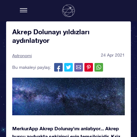
Akrep Dolunayı yıldızları
aydınlatıyor
24 Apr 2021
Astronomi
Bu makaleyi paylaş:
MerkurApp Akrep Dolunay'ını anlatıyor... Akrep
burcu zodyakta sekizinci evin temsilcisidir. Kriz,