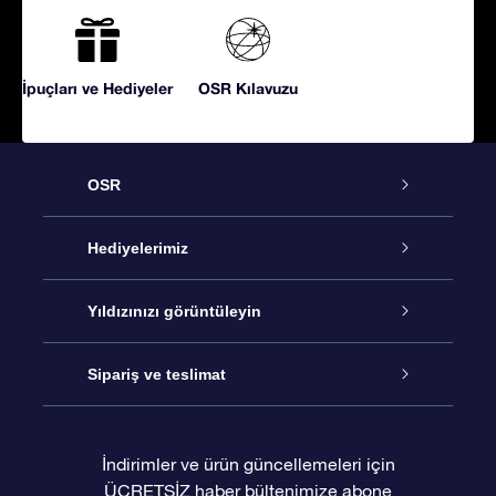
İpuçları ve Hediyeler
OSR Kılavuzu
OSR
Hizmet
Hediyelerimiz
İletişim
Çevrimiçi Yıldız Hediyesi
Yıldızınızı görüntüleyin
Blogu
OSR Hediye Paketi
Star Register
Sipariş ve teslimat
Sıkça Sorulan Sorular
Muhteşem Yıldız Hediyesi
OSR Star Finder Uygulaması
Müşteri Girişi
İndirimler ve ürün güncellemeleri için
ÜCRETSİZ haber bültenimize abone
Değerlendirmeler
OSR Hediye Kartı