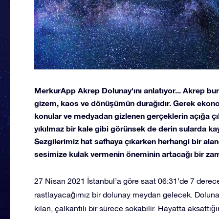
MerkurApp Akrep Dolunay'ını anlatıyor... Akrep burc
gizem, kaos ve dönüşümün durağıdır. Gerek ekono
konular ve medyadan gizlenen gerçeklerin açığa çıka
yıkılmaz bir kale gibi görünsek de derin sularda kay
Sezgilerimiz hat safhaya çıkarken herhangi bir aland
sesimize kulak vermenin öneminin artacağı bir za
27 Nisan 2021 İstanbul’a göre saat 06:31’de 7 derec
rastlayacağımız bir dolunay meydan gelecek. Dolunay
kılan, çalkantılı bir sürece sokabilir. Hayatta aksattığ