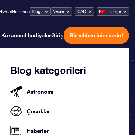
Blogu
Vesile
CAD
Türkçe
Hizmet
Hakkında
Kurumsal hediyeler
Giriş
Bir yıldıza isim verin!
Blog kategorileri
Astronomi
Çocuklar
Haberler