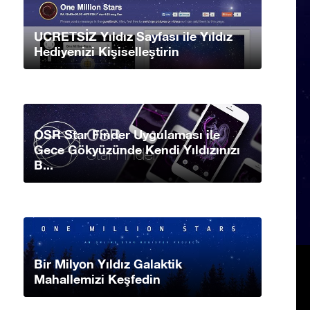
UCRETSİZ Yıldız Sayfası ile Yıldız
Hediyenizi Kişiselleştirin
OSR Star Finder Uygulaması ile
Gece Gökyüzünde Kendi Yıldızınızı
B...
Bir Milyon Yıldız Galaktik
Mahallemizi Keşfedin