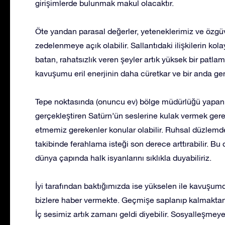
girişimlerde bulunmak makul olacaktır.
Öte yandan parasal değerler, yeteneklerimiz ve özgüve
zedelenmeye açık olabilir. Sallantıdaki ilişkilerin kola
batan, rahatsızlık veren şeyler artık yüksek bir patl
kavuşumu eril enerjinin daha cüretkar ve bir anda ge
Tepe noktasında (onuncu ev) bölge müdürlüğü yapan
gerçekleştiren Satürn’ün seslerine kulak vermek gere
etmemiz gerekenler konular olabilir. Ruhsal düzlemde 
takibinde ferahlama isteği son derece arttırabilir. Bu
dünya çapında halk isyanlarını sıklıkla duyabiliriz.
İyi tarafından baktığımızda ise yükselen ile kavuşumd
bizlere haber vermekte. Geçmişe saplanıp kalmaktans
İç sesimiz artık zamanı geldi diyebilir. Sosyalleşmeye,