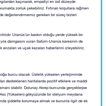
rgılardan kaçınarak, empatiyi en üst düzeyde
orumakta zorluk çekebiliriz. Fırtınalı koşullara rağmen
e değerlendirmemiz gereken bir süreç bizleri
ılıdır. Uranüs’ün baskın olduğu yerde yüksek bir
 yıla damgasını vuran Satürn-Uranüs karesinin de
 arızaları ve uçak kazaları haberlerini izleyebiliriz.
Boğa burcu olacak. Üstelik yükselen yerleşiminde
 desteklenen haritalarda pozitif etkilere ve maddi
 zamanı olabilir. Dolunay Akrep burcunda gerçekleşse
 Asc (Yükselen) gökyüzünde bir stelyum meydana
sında şiddetle korumaya almak ve bununla ilgili de ek