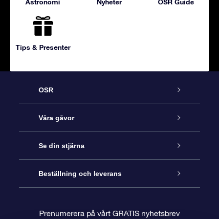
Astronomi
Nyheter
OSR Guide
Tips & Presenter
OSR
Kundtjänst
Våra gåvor
Kontakta oss
Online-Stjärngåva
Se din stjärna
Blogg
OSR Gåvopaket
Stjärnregiste
Beställning och leverans
Vanliga frågor
Super Star-gåva
OSR:s App Star Finder
Kundinloggning
Prenumerera på vårt GRATIS nyhetsbrev