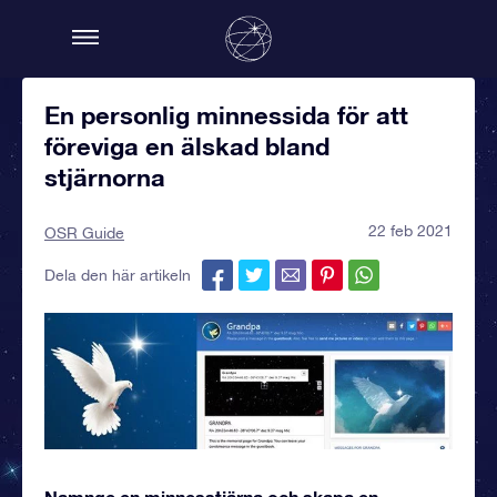
En personlig minnessida för att
föreviga en älskad bland
stjärnorna
22 feb 2021
OSR Guide
Dela den här artikeln
Namnge en minnesstjärna och skapa en