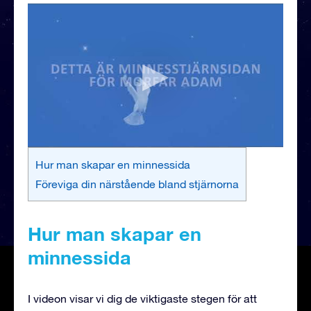
Hur man skapar en minnessida
Föreviga din närstående bland stjärnorna
Hur man skapar en
minnessida
I videon visar vi dig de viktigaste stegen för att