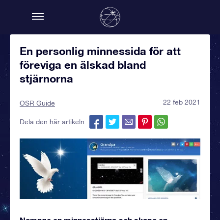
En personlig minnessida för att
föreviga en älskad bland
stjärnorna
22 feb 2021
OSR Guide
Dela den här artikeln
Namnge en minnesstjärna och skapa en