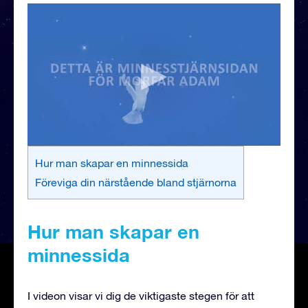
Hur man skapar en minnessida
Föreviga din närstående bland stjärnorna
Hur man skapar en
minnessida
I videon visar vi dig de viktigaste stegen för att