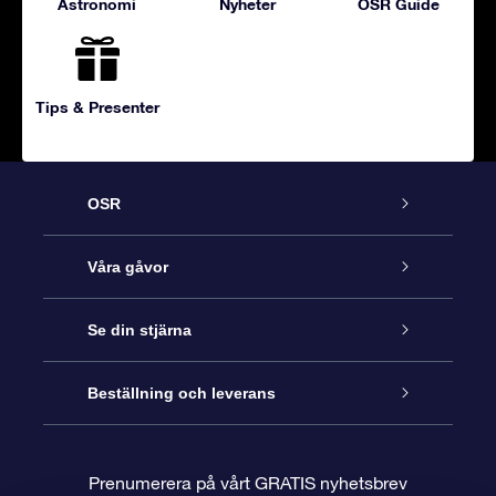
Astronomi
Nyheter
OSR Guide
Tips & Presenter
OSR
Kundtjänst
Våra gåvor
Kontakta oss
Online-Stjärngåva
Se din stjärna
Blogg
OSR Gåvopaket
Stjärnregiste
Beställning och leverans
Vanliga frågor
Super Star-gåva
OSR:s App Star Finder
Kundinloggning
Prenumerera på vårt GRATIS nyhetsbrev