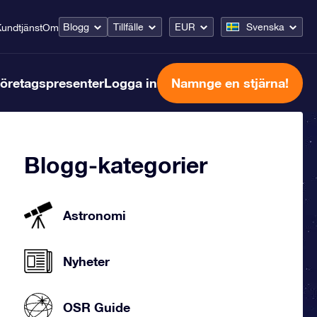
Blogg
Tillfälle
EUR
Svenska
undtjänst
Om
öretagspresenter
Logga in
Namnge en stjärna!
Blogg-kategorier
Astronomi
Nyheter
OSR Guide