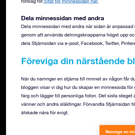
förslag för
citat för minnessidan här.
Dela minnessidan med andra
Dela minnessidan med andra när sidan är anpassad e
genom att använda delningsknapparna högst upp och
dela Stjärnsidan via e-post, Facebook, Twitter, Pinte
Föreviga din närstående b
När du namnger en stjärna till minnet av någon får du 
bloggen visar vi dig hur du skapar en minnessida för 
färg och lägger till personliga foton. Det sista steget
vänner och andra släktingar. Förvandla Stjärnsidan ti
älskade nära för evigt.
Namnge en mi