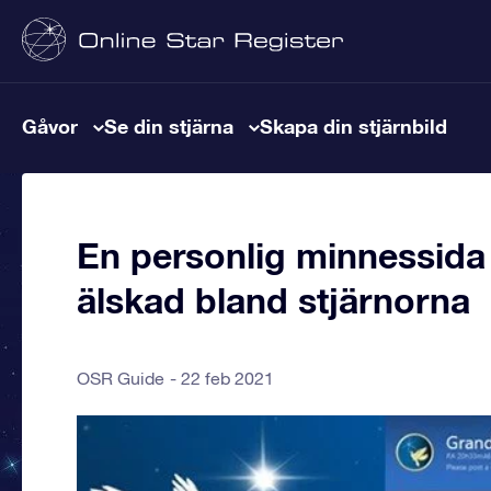
Gåvor
Se din stjärna
Skapa din stjärnbild
En personlig minnessida 
älskad bland stjärnorna
OSR Guide
22 feb 2021