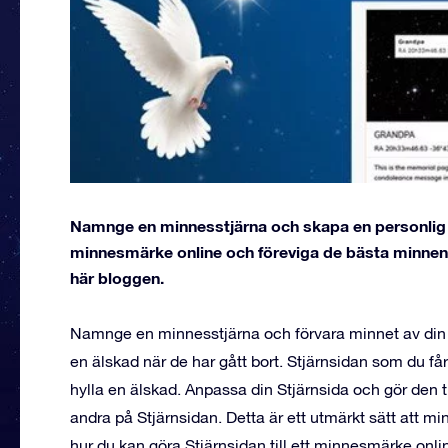
Namnge en minnesstjärna och skapa en personlig 
minnesmärke online och föreviga de bästa minnena
här bloggen.
Namnge en minnesstjärna och förvara minnet av din n
en älskad när de har gått bort. Stjärnsidan som du få
hylla en älskad. Anpassa din Stjärnsida och gör den
andra på Stjärnsidan. Detta är ett utmärkt sätt att mi
hur du kan göra Stjärnsidan till ett minnesmärke onli