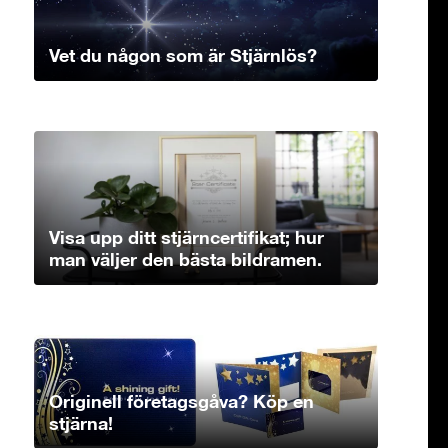
Vet du någon som är Stjärnlös?
Visa upp ditt stjärncertifikat; hur
man väljer den bästa bildramen.
Originell företagsgåva? Köp en
stjärna!