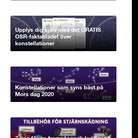
Upplys dig själv med det GRATIS
OSR-faktabladet över
konstellationer
Konstellationer som syns bäst på
Mors dag 2020
7 tips för en framgångsrik kväll med