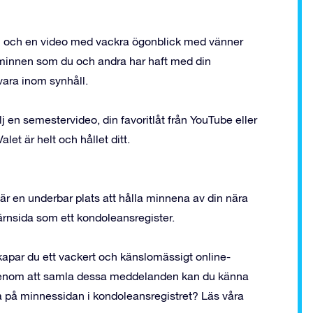
ton och en video med vackra ögonblick med vänner
v minnen som du och andra har haft med din
vara inom synhåll.
j en semestervideo, din favoritlåt från YouTube eller
et är helt och hållet ditt.
 en underbar plats att hålla minnena av din nära
järnsida som ett kondoleansregister.
par du ett vackert och känslomässigt online-
 genom att samla dessa meddelanden kan du känna
dela på minnessidan i kondoleansregistret?
Läs våra