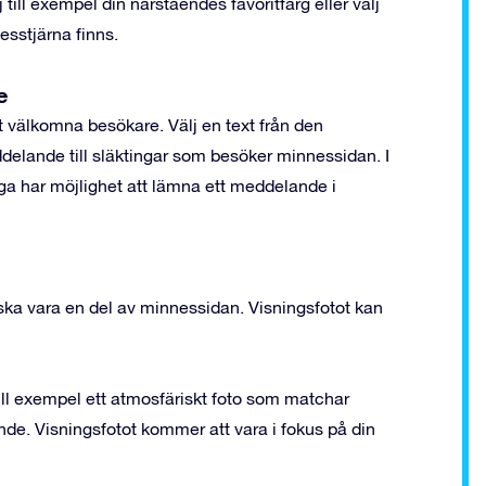
lj till exempel din närståendes favoritfärg eller välj
esstjärna finns.
e
 välkomna besökare. Välj en text från den
eddelande till släktingar som besöker minnessidan. I
 har möjlighet att lämna ett meddelande i
ll ska vara en del av minnessidan. Visningsfotot kan
 till exempel ett atmosfäriskt foto som matchar
ående. Visningsfotot kommer att vara i fokus på din