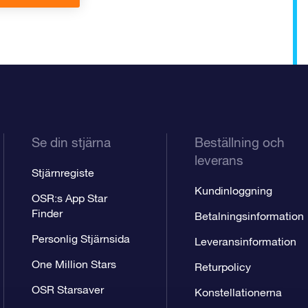
Se din stjärna
Beställning och
leverans
Stjärnregiste
Kundinloggning
OSR:s App Star
Finder
Betalningsinformation
Personlig Stjärnsida
Leveransinformation
One Million Stars
Returpolicy
OSR Starsaver
Konstellationerna