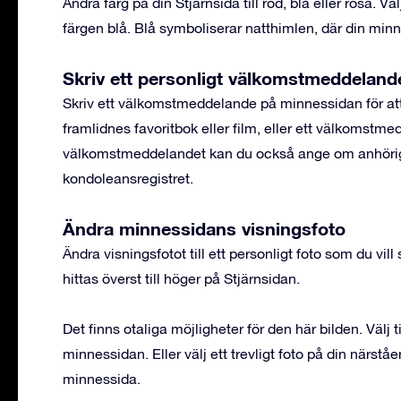
Ändra färg på din Stjärnsida till röd, blå eller rosa. Vä
färgen blå. Blå symboliserar natthimlen, där din minn
Skriv ett personligt välkomstmeddeland
Skriv ett välkomstmeddelande på minnessidan för att
framlidnes favoritbok eller film, eller ett välkomstm
välkomstmeddelandet kan du också ange om anhöriga
kondoleansregistret.
Ändra minnessidans visningsfoto
Ändra visningsfotot till ett personligt foto som du vi
hittas överst till höger på Stjärnsidan.
Det finns otaliga möjligheter för den här bilden. Välj
minnessidan. Eller välj ett trevligt foto på din närst
minnessida.