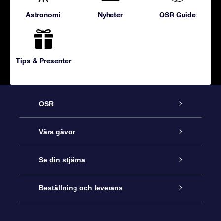
Astronomi
Nyheter
OSR Guide
Tips & Presenter
OSR
Kundtjänst
Våra gåvor
Kontakta oss
Online-Stjärngåva
Se din stjärna
Blogg
OSR Gåvopaket
Stjärnregiste
Beställning och leverans
Vanliga frågor
Super Star-gåva
OSR:s App Star Finder
Kundinloggning