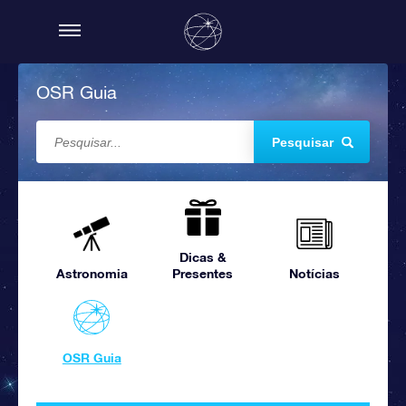
OSR Guia
Pesquisar
Dicas &
Astronomia
Presentes
Notícias
OSR Guia