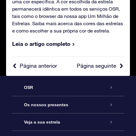
uma cor específica. A cor escolhida da estrela
permanecerá idêntica em todos os serviços OSR,
tais como o browser da nossa app Um Milhão de
Estrelas. Saiba mais acerca das cores das estrelas
e como escolher a sua própria cor de estrela.
Leia o artigo completo
Página anterior
Página seguinte
OSR
Serviço
Os nossos presentes
Contactos
Prenda Star Online
Veja a sua estrela