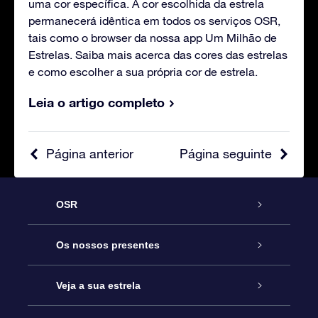
uma cor específica. A cor escolhida da estrela
permanecerá idêntica em todos os serviços OSR,
tais como o browser da nossa app Um Milhão de
Estrelas. Saiba mais acerca das cores das estrelas
e como escolher a sua própria cor de estrela.
Leia o artigo completo
Página anterior
Página seguinte
OSR
Serviço
Os nossos presentes
Contactos
Prenda Star Online
Veja a sua estrela