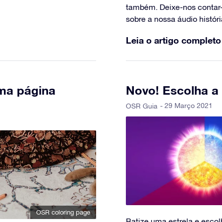
também. Deixe-nos contar-
sobre a nossa áudio histór
Leia o artigo completo
ma página
Novo! Escolha a 
- 29 Março 2021
OSR Guia
OSR coloring page
Batize uma estrela e escol