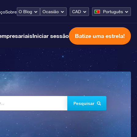
O Blog
Ocasião
CAD
Português
iço
Sobre
empresariais
Iniciar sessão
Batize uma estrela!
Pesquisar