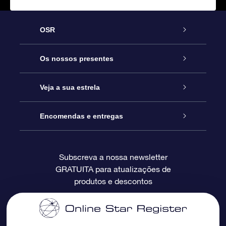
OSR
Serviço
Os nossos presentes
Contactos
Prenda Star Online
Veja a sua estrela
O Blog
Pacote Prenda OSR
Registo de Estrela
Encomendas e entregas
Perguntas Frequentes
Super Presente Estrela
App OSR Star Finder
Login do Cliente
Subscreva a nossa newsletter
GRATUITA para atualizações de
Avaliações
O Cartão Presente OSR
Página de Estrela personalizada
Informação de pagamento
produtos e descontos
Presentes corporativos
Um Milhão de Estrelas
Informação de envio