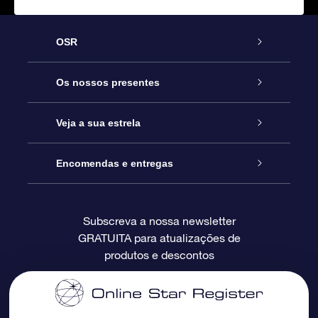
OSR
Serviço
Os nossos presentes
Contactos
Prenda Star Online
Veja a sua estrela
O Blog
Pacote Prenda OSR
Registo de Estrela
Encomendas e entregas
Perguntas Frequentes
Super Presente Estrela
App OSR Star Finder
Login do Cliente
Subscreva a nossa newsletter
GRATUITA para atualizações de
Avaliações
O Cartão Presente OSR
Página de Estrela personalizada
Informação de pagamento
produtos e descontos
Presentes corporativos
Um Milhão de Estrelas
Informação de envio