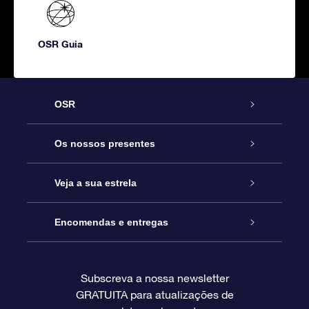
OSR Guia
OSR
Serviço
Os nossos presentes
Contactos
Prenda Star Online
Veja a sua estrela
O Blog
Pacote Prenda OSR
Registo de Estrela
Encomendas e entregas
Perguntas Frequentes
Super Presente Estrela
App OSR Star Finder
Login do Cliente
Subscreva a nossa newsletter
GRATUITA para atualizações de
Avaliações
O Cartão Presente OSR
Página de Estrela personalizada
Informação de pagamento