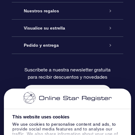
Atención
Nuestros regalos
Contáctanos
Regalo Estrella Online
Visualice su estrella
Blog
Paquete de Regalo OSR
Registro estelar
Pedido y entrega
Preguntas Más Frecuentes
Regalo Súper Estrella
Aplicación de Búsqueda de Estrella
Acceso clientes
Suscríbete a nuestra newsletter gratuita
para recibir descuentos y novedades
Reseñas
Tarjeta de Regalo OSR
Página de Estrella Personalizada
Información de Pago
Regalos empresariales
Un Millón de Estrellas
Información de Envío
Salvaestrellas OSR
Política de devolución
This website uses cookies
We use cookies to personalise content and ads, to
provide social media features and to analyse our
Aplicación de RV Llévame a las estrellas
Constelaciones
traffic. We also share information about your use of