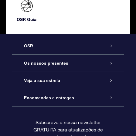
OSR Guia
OSR
Serviço
Os nossos presentes
Contactos
Prenda Star Online
Veja a sua estrela
O Blog
Pacote Prenda OSR
Registo de Estrela
Encomendas e entregas
Perguntas Frequentes
Super Presente Estrela
App OSR Star Finder
Login do Cliente
Subscreva a nossa newsletter
GRATUITA para atualizações de
Avaliações
O Cartão Presente OSR
Página de Estrela personalizada
Informação de pagamento