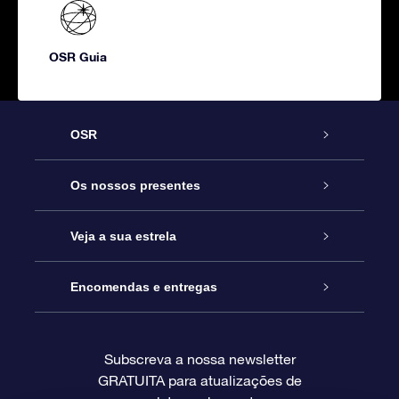
OSR Guia
OSR
Serviço
Os nossos presentes
Contactos
Prenda Star Online
Veja a sua estrela
O Blog
Pacote Prenda OSR
Registo de Estrela
Encomendas e entregas
Perguntas Frequentes
Super Presente Estrela
App OSR Star Finder
Login do Cliente
Subscreva a nossa newsletter
GRATUITA para atualizações de
Avaliações
O Cartão Presente OSR
Página de Estrela personalizada
Informação de pagamento