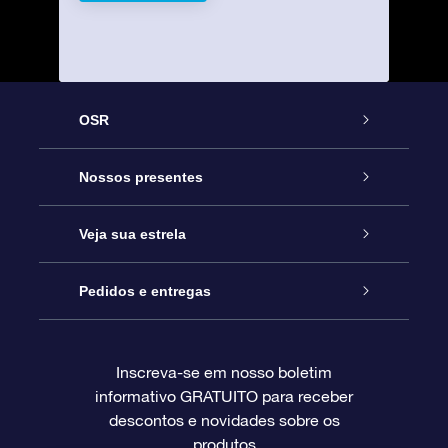
OSR
Serviço
Nossos presentes
Entre em contato conosco
Presente estrelar on-line
Veja sua estrela
Blog
Pacote de presente da OSR
Star Register
Pedidos e entregas
Perguntas frequentes
Super Star Gift
Aplicativo Localizador de Estrelas da OSR
Login de clientes
Inscreva-se em nosso boletim
informativo GRATUITO para receber
Avaliações
O cartão de presente da OSR
Página estelar personalizada
Informações de pagamento
descontos e novidades sobre os
produtos