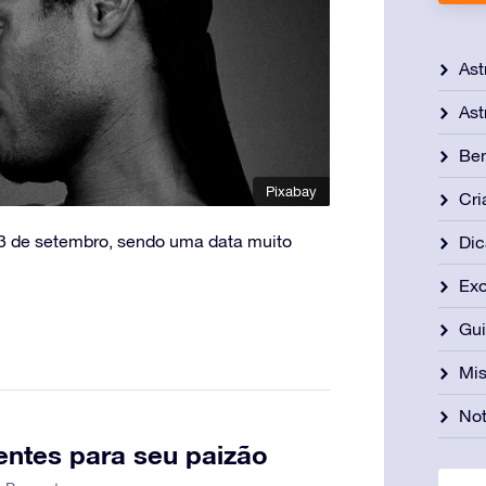
Ast
Ast
Be
Pixabay
Cri
3 de setembro, sendo uma data muito
Dic
Exo
Gu
Mis
Not
entes para seu paizão