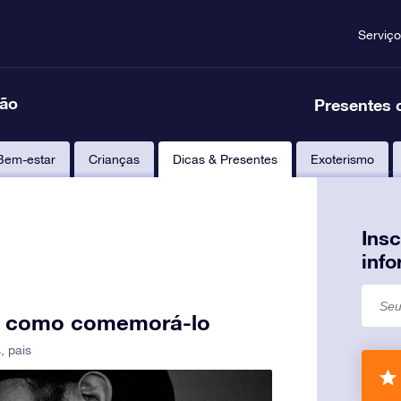
Serviço
ção
Presentes 
Bem-estar
Crianças
Dicas & Presentes
Exoterismo
Ins
inf
u e como comemorá-lo
s
,
pais