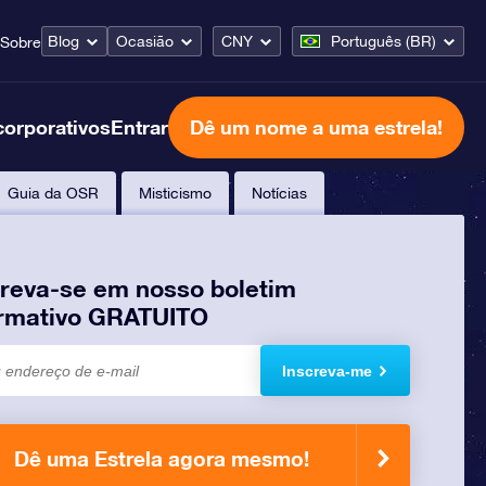
Blog
Ocasião
CNY
Português (BR)
Sobre
corporativos
Entrar
Dê um nome a uma estrela!
Guia da OSR
Misticismo
Notícias
creva-se em nosso boletim
ormativo GRATUITO
Inscreva-me
Dê uma Estrela agora mesmo!