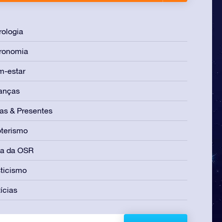
rologia
ronomia
m-estar
anças
as & Presentes
terismo
ia da OSR
ticismo
ícias