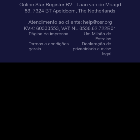
Online Star Register BV
- Laan van de Maagd
83, 7324 BT Apeldoorn, The Netherlands
Atendimento ao cliente:
help@osr.org
KVK: 60333553, VAT: NL 8538.62.722B01
Página de imprensa
Um Milhão de
Estrelas
Termos e condições
Declaração de
gerais
privacidade e aviso
legal