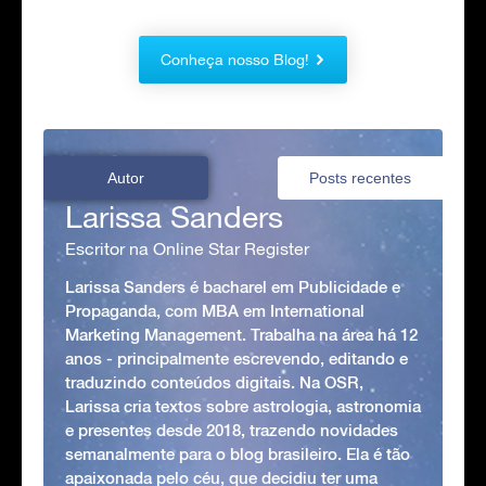
Conheça nosso Blog!
Autor
Posts recentes
Larissa Sanders
Escritor na Online Star Register
Larissa Sanders é bacharel em Publicidade e
Propaganda, com MBA em International
Marketing Management. Trabalha na área há 12
anos - principalmente escrevendo, editando e
traduzindo conteúdos digitais. Na OSR,
Larissa cria textos sobre astrologia, astronomia
e presentes desde 2018, trazendo novidades
semanalmente para o blog brasileiro. Ela é tão
apaixonada pelo céu, que decidiu ter uma