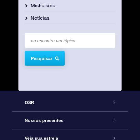
Misticismo
Notícias
Pesquisar
OSR
Serviço
Nossos presentes
Entre em contato conosco
Presente estrelar on-line
Veja sua estrela